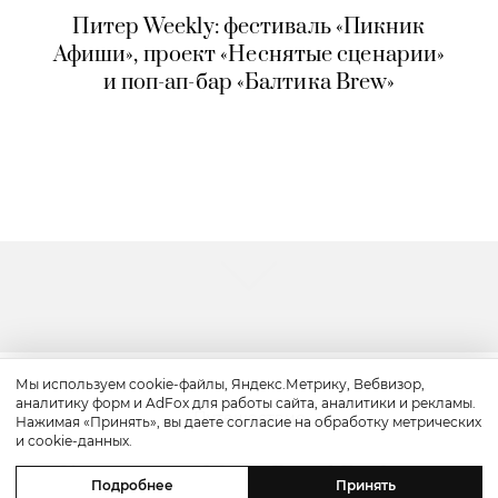
Питер Weekly: фестиваль «Пикник
Афиши», проект «Неснятые сценарии»
и поп-ап-бар «Балтика Brew»
Мы используем cookie-файлы, Яндекс.Метрику, Вебвизор,
аналитику форм и AdFox для работы сайта, аналитики и рекламы.
Путешествие
Нажимая «Принять», вы даете согласие на обработку метрических
и cookie-данных.
Каникулы в Maxx Royal Bodrum:
Подробнее
Принять