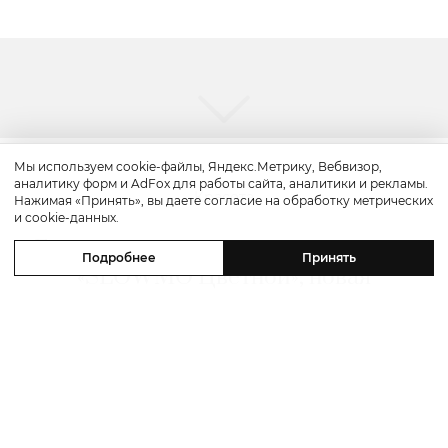
Мы используем cookie-файлы, Яндекс.Метрику, Вебвизор,
аналитику форм и AdFox для работы сайта, аналитики и рекламы.
Красота
Нажимая «Принять», вы даете согласие на обработку метрических
и cookie-данных.
Бьюти-уикенд: летнее предложение
Подробнее
Принять
«SLOWMO Цветной», новая
премиальная парикмахерская BLK
RED, процедуры интенсивного
импульсного света в Dr. Teter
Cosmetology и новинки домашнего
ухода