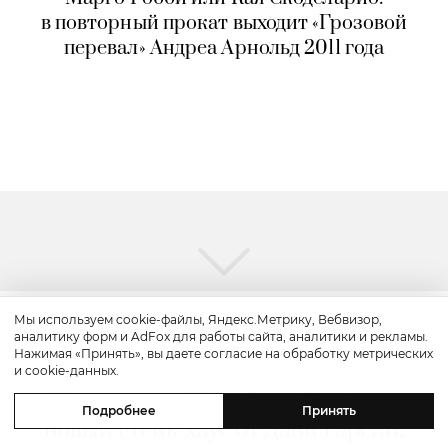
в повторный прокат выходит «Грозовой
перевал» Андреа Арнольд 2011 года
Мы используем cookie-файлы, Яндекс.Метрику, Вебвизор,
аналитику форм и AdFox для работы сайта, аналитики и рекламы.
Путешествие
Нажимая «Принять», вы даете согласие на обработку метрических
и cookie-данных.
Каникулы в Maxx Royal Bodrum:
Подробнее
Принять
новый стейк-хаус от Дани Гарсии,