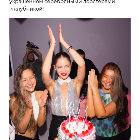
украшенном серебряными лобстерами
и клубникой!