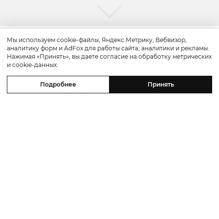
Мы используем cookie-файлы, Яндекс.Метрику, Вебвизор,
аналитику форм и AdFox для работы сайта, аналитики и рекламы.
Красота
Нажимая «Принять», вы даете согласие на обработку метрических
и cookie-данных.
Бьюти-уикенд: летнее предложение
Подробнее
Принять
«SLOWMO Цветной», новая
премиальная парикмахерская BLK
RED, процедуры интенсивного
импульсного света в Dr. Teter
Cosmetology и новинки домашнего
ухода
06 августа 2026