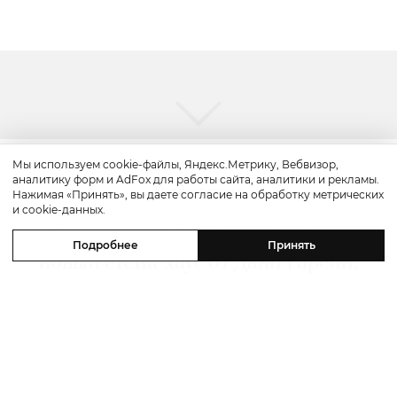
Мы используем cookie-файлы, Яндекс.Метрику, Вебвизор,
аналитику форм и AdFox для работы сайта, аналитики и рекламы.
Путешествие
Нажимая «Принять», вы даете согласие на обработку метрических
и cookie-данных.
Каникулы в Maxx Royal Bodrum:
Подробнее
Принять
новый стейк-хаус от Дани Гарсии,
лучшие виды на море и
легендарные вечеринки в Scorpios
07 августа 2026