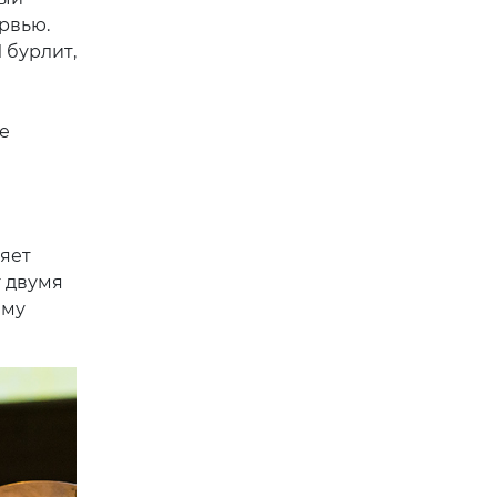
рвью.
 бурлит,
е
яет
т двумя
ему