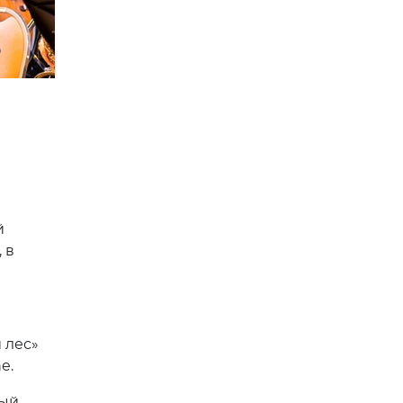
й
 в
 лес»
e.
ный