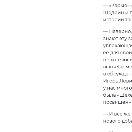
— «Кармен»
Щедрин и т
истории та
— Наверно,
знают эту 
увлекающая
ее для сво
не хотелос
всю «Карме
в обсужден
Игорь Леви
у нас много
была «Шехе
посвященн
— И все же
нового доб