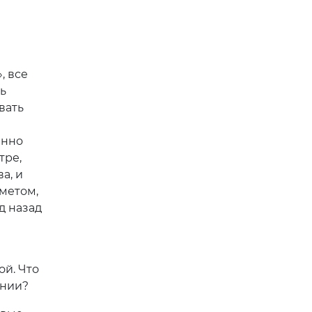
, все
ь
вать
енно
тре,
а, и
метом,
д назад
ой. Что
ении?