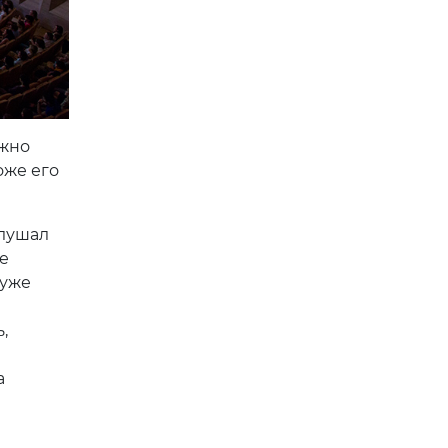
ожно
оже его
слушал
е
 уже
,
а