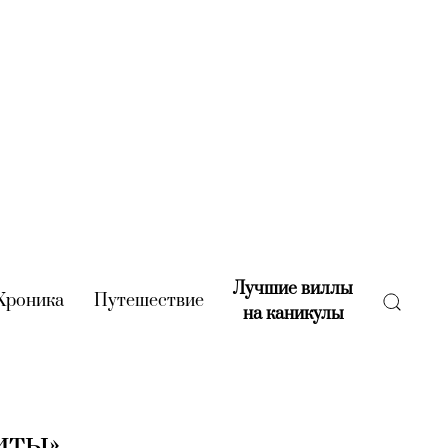
Лучшие виллы
rent)
Хроника
(current)
Путешествие
(current)
на каникулы
(current)
иты»