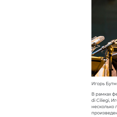
Игорь Бутм
В рамках ф
di Ciliegi
несколько 
произведен