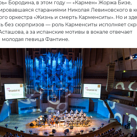
рь» Бородина, в этом году — «Кармен» Жоржа Бизе,
ровавшаяся стараниями Николая Левиновского в к
ого оркестра «Жизнь и смерть Карменситы». Но и зд
ь без сюрпризов — роль Карменситы исполняет скр
Асташова, а за испанские мотивы в вокале отвечает
 молодая певица Фантине.