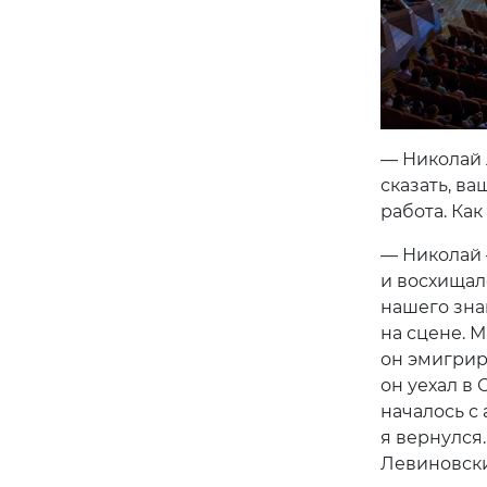
— Николай 
сказать, в
работа. Как
— Николай 
и восхищал
нашего зна
на сцене. М
он эмигрир
он уехал в 
началось с 
я вернулся
Левиновски