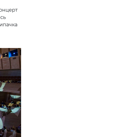
онцерт
есь
ипачка