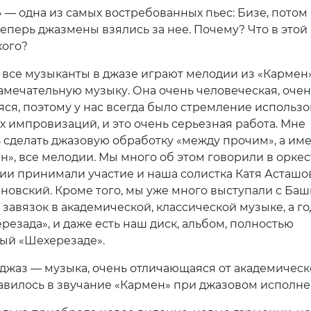
 — одна из самых востребованных пьес: Бизе, потом
еперь джазмены взялись за нее. Почему? Что в этой
кого?
 все музыканты в джазе играют мелодии из «Кармен»
замечательную музыку. Она очень человеческая, очен
ся, поэтому у нас всегда было стремление использо
их импровизаций, и это очень серьезная работа. Мне
ь сделать джазовую обработку «между прочим», а им
н», все мелодии. Мы много об этом говорили в оркес
ии принимали участие и наша солистка Катя Асташов
новский. Кроме того, мы уже много выступали с Баш
 завязок в академической, классической музыке, а го
резада», и даже есть наш диск, альбом, полностью
ый «Шехерезаде».
 джаз — музыка, очень отличающаяся от академическ
авилось в звучание «Кармен» при джазовом исполн