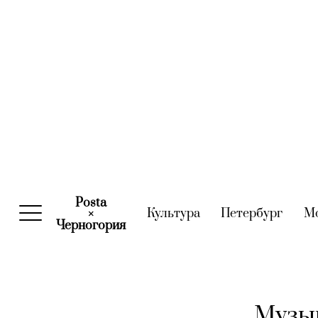
Posta
Культура
(current)
Петербург
(curre
М
×
Черногория
(current)
Музык