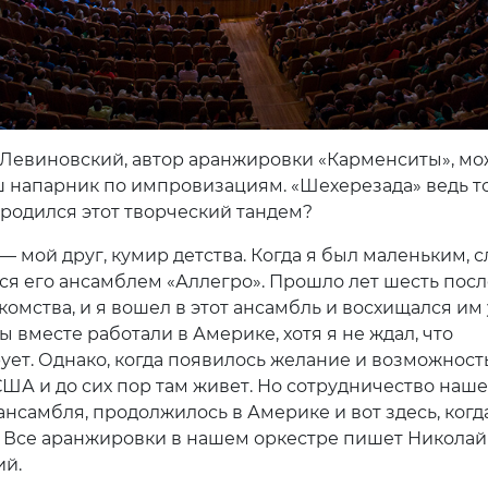
Левиновский, автор аранжировки «Карменситы», м
аш напарник по импровизациям. «Шехерезада» ведь т
 родился этот творческий тандем?
— мой друг, кумир детства. Когда я был маленьким, 
ся его ансамблем «Аллегро». Прошло лет шесть посл
комства, и я вошел в этот ансамбль и восхищался им
ы вместе работали в Америке, хотя я не ждал, что
ует. Однако, когда появилось желание и возможность
США и до сих пор там живет. Но сотрудничество наше
ансамбля, продолжилось в Америке и вот здесь, когд
. Все аранжировки в нашем оркестре пишет Николай
й.