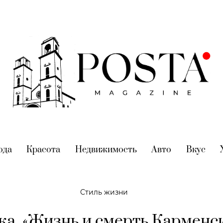
nt)
ода
(current)
Красота
(current)
Недвижимость
(current)
Авто
(current)
Вкус
(cur
Стиль жизни
а. «Жизнь и смерть Карменс