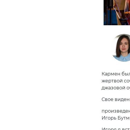
Кармен был
жертвой со
джазовой о
Свое виден
произведен
Игорь Бутм
Игоря я вс