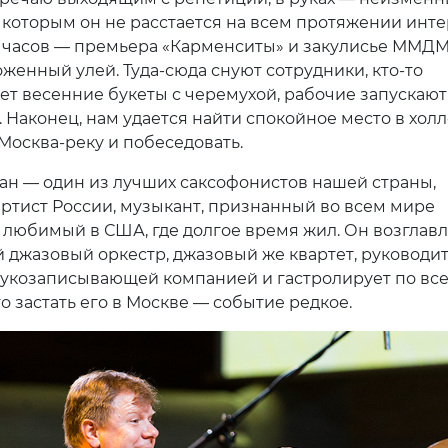
с которым он не расстается на всем протяжении инте
 часов — премьера «Карменситы» и закулисье ММДМ
оженный улей. Туда-сюда снуют сотрудники, кто-то
ет весенние букеты с черемухой, рабочие запускают
 Наконец, нам удается найти спокойное место в холл
 Москва-реку и побеседовать.
ан — один из лучших саксофонистов нашей страны,
ртист России, музыкант, признанный во всем мире
 любимый в США, где долгое время жил. Он возглавл
 джазовый оркестр, джазовый же квартет, руководи
вукозаписывающей компанией и гастролирует по вс
то застать его в Москве — событие редкое.