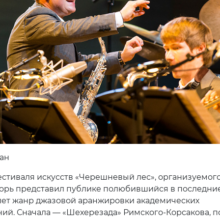
ан
естиваля искусств «Черешневый лес», организуемого
, Игорь представил публике полюбившийся в последни
лет жанр джазовой аранжировки академических
ий. Сначала — «Шехерезада» Римского-Корсакова, п