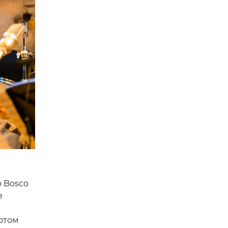
 Bosco
е
отом