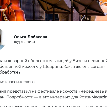
Ольга Лобасева
журналист
а и коварной обольстительницей у Бизе, и невинно
бственной красоты у Щедрина. Какая же она сегодня,
бработке?
ье классического
ия представил на фестивале искусств «Черешневый
ан. Подробности — в его интервью для Posta-Magazin
тречаю выходящим с репетиции, в руках — неизмен