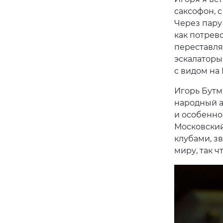
саксофон, 
Через пару
как потрев
переставля
эскалаторы.
с видом на
Игорь Бутм
народный а
и особенно
Московский
клубами, з
миру, так ч