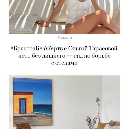
Красота
#КрасотаБезЖертв с Ольгой Тарасовой:
лето без лишнего — гид по борьбе
с отеками