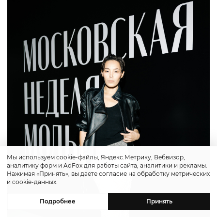
Мы используем cookie-файлы, Яндекс.Метрику, Вебвизор,
аналитику форм и AdFox для работы сайта, аналитики и рекламы.
Нажимая «Принять», вы даете согласие на обработку метрических
и cookie-данных.
Подробнее
Принять