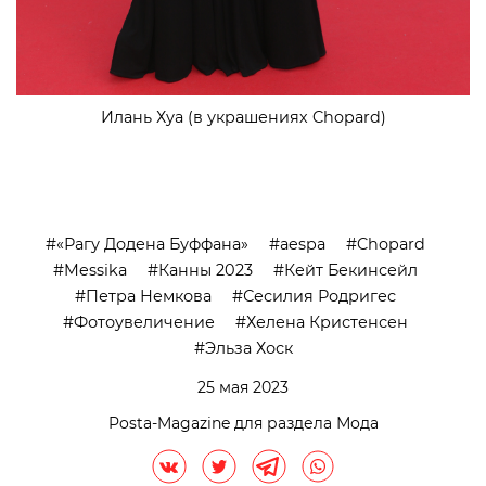
Илань Хуа (в украшениях Chopard)
«Рагу Додена Буффана»
aespa
Chopard
Messika
Канны 2023
Кейт Бекинсейл
Петра Немкова
Сесилия Родригес
Фотоувеличение
Хелена Кристенсен
Эльза Хоск
25 мая 2023
Posta-Magazine для раздела Мода