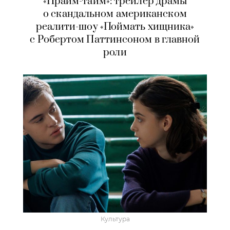
«Прайм-тайм»: трейлер драмы
о скандальном американском
реалити-шоу «Поймать хищника»
с Робертом Паттинсоном в главной
роли
Культура