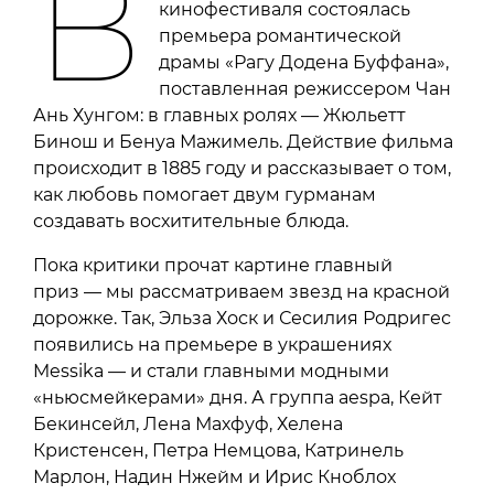
В
кинофестиваля состоялась
премьера романтической
драмы «Рагу Додена Буффана»,
поставленная режиссером Чан
Ань Хунгом: в главных ролях — Жюльетт
Бинош и Бенуа Мажимель. Действие фильма
происходит в 1885 году и рассказывает о том,
как любовь помогает двум гурманам
создавать восхитительные блюда.
Пока критики прочат картине главный
приз — мы рассматриваем звезд на красной
дорожке. Так, Эльза Хоск и Сесилия Родригес
появились на премьере в украшениях
Messika — и стали главными модными
«ньюсмейкерами» дня. А группа aespa, Кейт
Бекинсейл, Лена Махфуф, Хелена
Кристенсен, Петра Немцова, Катринель
Марлон, Надин Нжейм и Ирис Кноблох