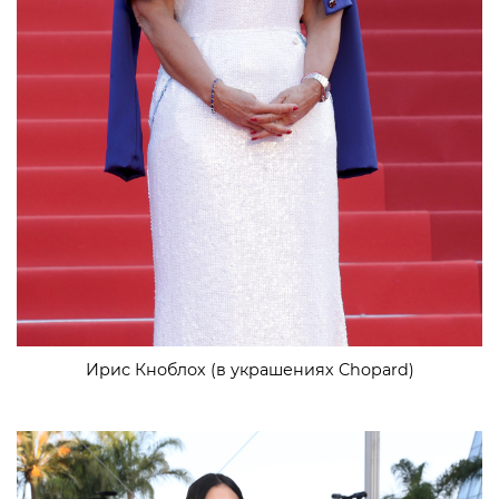
Ирис Кноблох (в украшениях Chopard)