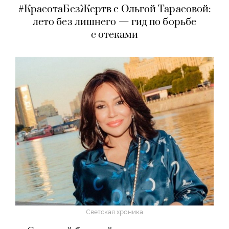
Красота
#КрасотаБезЖертв с Ольгой Тарасовой:
лето без лишнего — гид по борьбе
с отеками