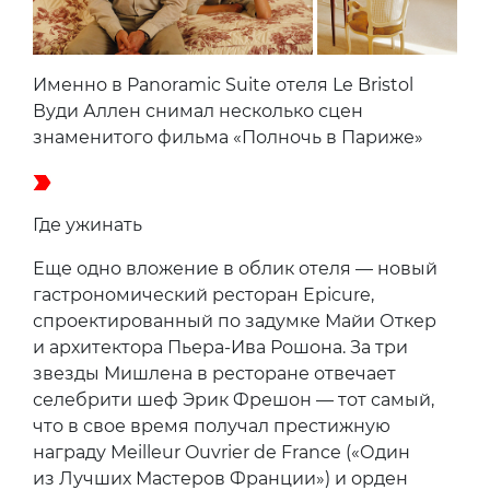
названием «Медовый месяц». Все
поклонники Вуди Аллена, точнее те, кто
может себе это позволить, бронируют
Panoramic Suite — после того, как режиссер
мастерски «пропиарил» его в фильме
Midnight in Paris.
Именно в Panoramic Suite отеля Le Bristol
Вуди Аллен снимал несколько сцен
знаменитого фильма «Полночь в Париже»