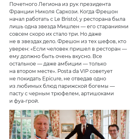
Где ужинать
Еще одно вложение в облик отеля — новый
гастрономический ресторан Epicure,
спроектированный по задумке Майи Откер
и архитектора Пьера-Ива Рошона. За три
звезды Мишлена в ресторане отвечает
селебрити шеф Эрик Фрешон — тот самый,
что в свое время получал престижную
награду Meilleur Ouvrier de France («Один
из Лучших Мастеров Франции») и орден
Почетного Легиона из рук президента
Франции Николя Саркози. Когда Фрешон
начал работать с Le Bristol, у ресторана была
лишь одна звезда Мишлен — его стараниями
совсем скоро их стало три. Но даже
не в звездах дело. Фрешон из тех шефов, кто
уверен: «Если человек пришел в ресторан —