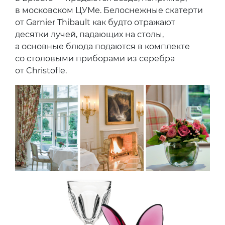
способ флорального украшения каждого
столика — розы вручную подстригают так,
чтобы их стебли были разной длины — для
особого эффекта при создании букета в вазе.
Сочетание китайского фарфора от Raynaud
и бокалов с кристаллами Baccarat повторить
возможно, но не на сто процентов:
последние создавались ограниченной
партией эксклюзивно для Le Bristol. А вот
разноцветные бабочки Baccarat —
обязательная деталь каждого стола
в Epicure — продаются везде, например,
в московском ЦУМе. Белоснежные скатерти
от Garnier Thibault как будто отражают
десятки лучей, падающих на столы,
а основные блюда подаются в комплекте
со столовыми приборами из серебра
от Christofle.