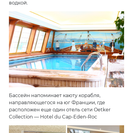
В городе любви и правильного отношения
к art de vivre не грех позволить себе хотя бы
один спа-день. Тем более, что новое
пространство Spa le Bristol by La Prairie —
первое в Париже СПА на культовой
швейцарской марка La Prairie. Кстати, кроме
прекрасных уходов и массажей, оно
подкупает особым предложением Russian
Blanche. Ритуалы основаны на традициях
русской бани с veniks (дословно из меню) —
с обязательной в данном случае русской
водкой.