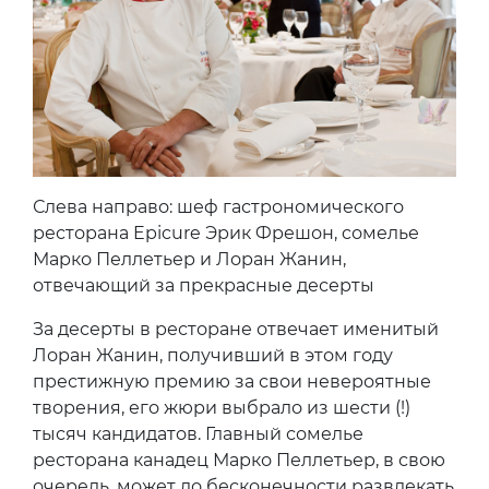
ему должно быть очень вкусно. Все
остальное — даже амбиции — только
на втором месте». Posta da VIP советует
не покидать Epicure, не отведав одно
из любимых блюд парижской богемы —
пасту с черным трюфелем, артишоками
и фуа-грой.