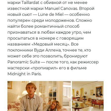
исчезают сами собой. В первую очередь
в Le Bristol сегодня бронируют два новых
сьюта, один из которых — Imperiale — самый
большой в отеле, 350 кв. м. При входе сразу
обращаешь внимание на версальский паркет
и внушительного размера окна, выходящие
на очаровательный сад. На стенах — картины
18-го века руки известного французского
живописца Жана-Баптиста Патера,
в гостиной и во всех многочисленных
комнатах — мебель любимой избранными
марки Taillardat с обивкой от не менее
известной марки Manuel Canovas. Второй
новый сьют — Lune de Miel — особенно
популярен среди молодоженов. Сложно
найти более романтичный способ
признаваться в любви каждое утро, чем
просыпаться в номере с говорящим