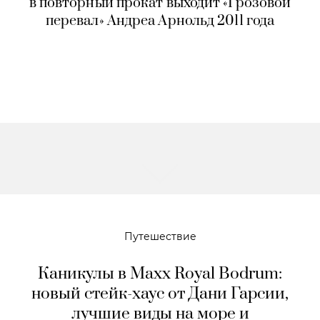
Культура
Марго Робби или Кая Скоделарио:
в повторный прокат выходит «Грозовой
перевал» Андреа Арнольд 2011 года