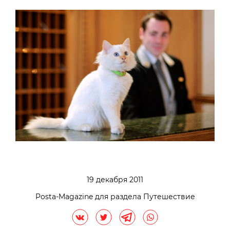
фестиваля в Антибе, Chateau Saint-
Martin&Spa во французском Вансе и Brenners
Park Hotel&Spa в Баден-Бадене.
112 Rue Du Faubourg Saint Honore
Тел: + 33 153 43 43 00
http://www.lebristolparis.com/
Фотогалерею с главным постояльцем
отеля — очаровательным белоснежным
котом — можно посмотреть
здесь