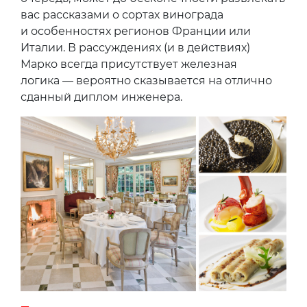
Слева направо: шеф гастрономического
ресторана Epicure Эрик Фрешон, cомелье
Марко Пеллетьер и Лоран Жанин,
отвечающий за прекрасные десерты
За десерты в ресторане отвечает именитый
Лоран Жанин, получивший в этом году
престижную премию за свои невероятные
творения, его жюри выбрало из шести (!)
тысяч кандидатов. Главный сомелье
ресторана канадец Марко Пеллетьер, в свою
очередь, может до бесконечности развлекать
вас рассказами о сортах винограда
и особенностях регионов Франции или
Италии. В рассуждениях (и в действиях)
Марко всегда присутствует железная
логика — вероятно сказывается на отлично
сданный диплом инженера.