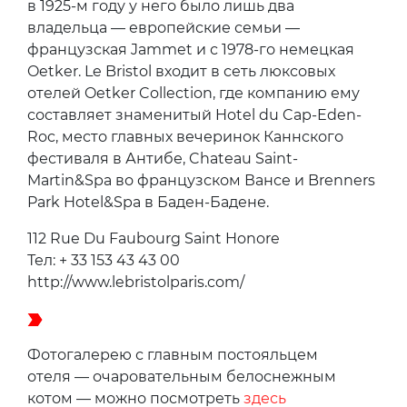
выходя из роскошного лифта с резными
решетками, можно столкнуться с Венсаном
Касселем, Скарлетт Йоханссон и Изабель
Аджани.
Детали
Le Bristol — единственная во Франции
гостиница, которой присвоили официальное
название дворец-отель. Со дня основания
в 1925-м году у него было лишь два
владельца — европейские семьи —
французская Jammet и с 1978-го немецкая
Oetker. Le Bristol входит в сеть люксовых
отелей Oetker Collection, где компанию ему
составляет знаменитый Hotel du Cap-Eden-
Roc, место главных вечеринок Каннского