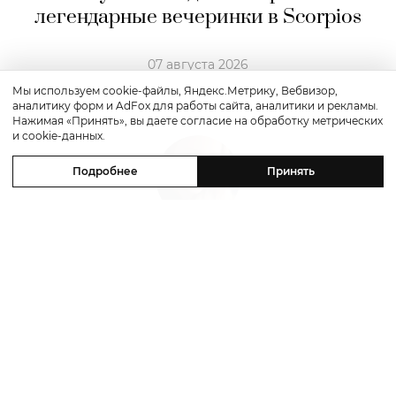
Мы используем cookie-файлы, Яндекс.Метрику, Вебвизор,
аналитику форм и AdFox для работы сайта, аналитики и рекламы.
Нажимая «Принять», вы даете согласие на обработку метрических
и cookie-данных.
Путешествие
Подробнее
Принять
Каникулы в Maxx Royal Bodrum:
новый стейк-хаус от Дани Гарсии,
лучшие виды на море и
легендарные вечеринки в Scorpios
07 августа 2026