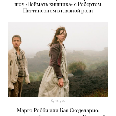
Культура
«Прайм-тайм»: трейлер драмы
о скандальном американском реалити-
шоу «Поймать хищника» с Робертом
Паттинсоном в главной роли