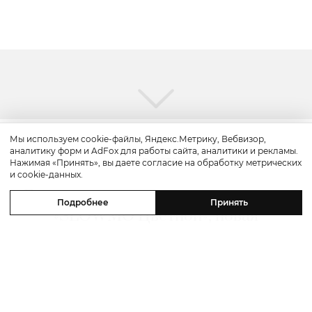
Мы используем cookie-файлы, Яндекс.Метрику, Вебвизор,
аналитику форм и AdFox для работы сайта, аналитики и рекламы.
Красота
Нажимая «Принять», вы даете согласие на обработку метрических
и cookie-данных.
Бьюти-уикенд: летнее предложение
Подробнее
Принять
«SLOWMO Цветной», новая
премиальная парикмахерская BLK
RED, процедуры интенсивного
импульсного света в Dr. Teter
Cosmetology и новинки домашнего