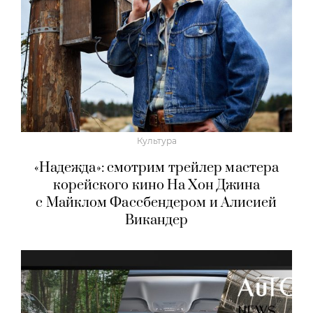
Культура
«Надежда»: смотрим трейлер мастера
корейского кино На Хон Джина
с Майклом Фассбендером и Алисией
Викандер