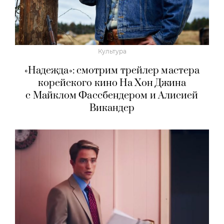
Культура
«Надежда»: смотрим трейлер мастера
корейского кино На Хон Джина
с Майклом Фассбендером и Алисией
Викандер