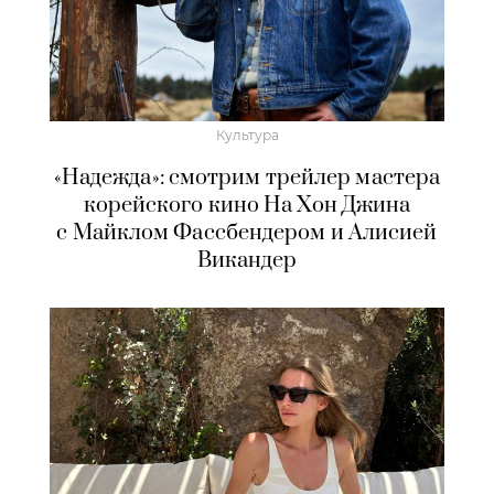
Культура
«Надежда»: смотрим трейлер мастера
корейского кино На Хон Джина
с Майклом Фассбендером и Алисией
Викандер