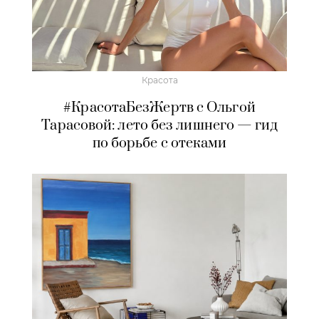
Красота
#КрасотаБезЖертв с Ольгой
Тарасовой: лето без лишнего — гид
по борьбе с отеками