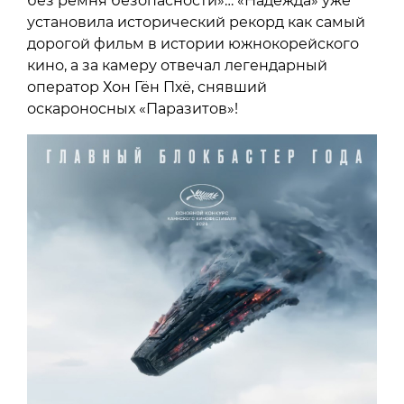
без ремня безопасности»… «Надежда» уже
установила исторический рекорд как самый
дорогой фильм в истории южнокорейского
кино, а за камеру отвечал легендарный
оператор Хон Гён Пхё, снявший
оскароносных «Паразитов»!