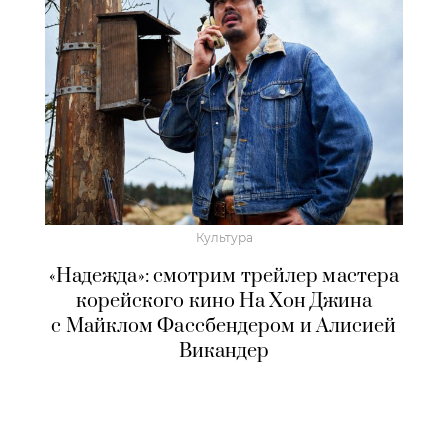
Культура
«Надежда»: смотрим трейлер мастера
корейского кино На Хон Джина
с Майклом Фассбендером и Алисией
Викандер