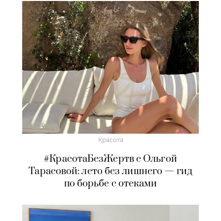
Красота
#КрасотаБезЖертв с Ольгой
Тарасовой: лето без лишнего — гид
по борьбе с отеками