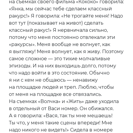
на съемках своего фильма «Кококо» говорила:
«Янка, мы сейчас тебе сделаем классный
ракурс!» Я говорила: «Не трогайте меня! Надо
вот тут (показывает на живот) сделать
классный ракус!» Я нервничала сильно,
потому что меня постоянно отвлекали эти
«ракурсы». Меня вообще не волнует, как
я выгляжу! Меня волнует, как я живу. Поэтому
самое сложное — это тихие молчаливые
эпизоды. И на них выходишь долго, потому
что надо войти в это состояние. Обычно
я ни с кем не общаюсь — ненавижу
на площадке людей и треп. Люблю, чтобы
от меня на площадке все отвязались.
На съемках «Волчка» и «Жить» даже уходила
в отдельный от Васи номер. Он обижался.
А я говорила: «Вася, так ты мне мешаешь!
Ты что, у меня такие сцены впереди! Мне
надо никого не видеть!» Сидела в номере