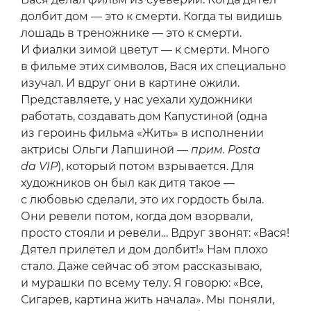
долбит дом — это к смерти. Когда ты видишь
лошадь в треножнике — это к смерти.
И фиалки зимой цветут — к смерти. Много
в фильме этих символов, Вася их специально
изучал. И вдруг они в картине ожили.
Представляете, у нас уехали художники
работать, создавать дом Капустиной (одна
из героинь фильма «Жить» в исполнении
актрисы Ольги Лапшиной —
прим. Posta
da VIP
), который потом взрывается. Для
художников он был как дитя такое —
с любовью сделали, это их гордость была.
Они ревели потом, когда дом взорвали,
просто стояли и ревели… Вдруг звонят: «Вася!
Дятел прилетел и дом долбит!» Нам плохо
стало. Даже сейчас об этом рассказываю,
и мурашки по всему телу. Я говорю: «Все,
Сигарев, картина жить начала». Мы поняли,