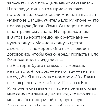
запускать. Но я принципиально отказалась.
И вот люди, видя, что я приехала такая
потерянная, посоветовали мне идти в дацан
«Ринпоче Багша». Учитель Ело Ринпоче — это
правая рука Далай-Ламы. Он ведет прием
в центральном дацане. И я пришла, а там
в 8 утра выносят мешочек с жетонами —
нужно тянуть. Можно вытянуть пустой,
а можно — с номером. Мне ламы говорят —
договорись, чтобы без очереди попасть к Ело
Ринпоче, а то ты издалека —
из Екатеринбурга приехала , а можешь
не попасть. Я говорю — не попаду — значит,
не судьба. Я вытянула с номером «10». Ламы
все так рады за меня были! Попала к Ело
Ринпоче и сказала ему, что не понимаю куда
мне сейчас в жизни двигаться, что всю жизнь
мечтала быть актрисой, и вдруг пасую.
А он говорит: «Ты должна обязательно