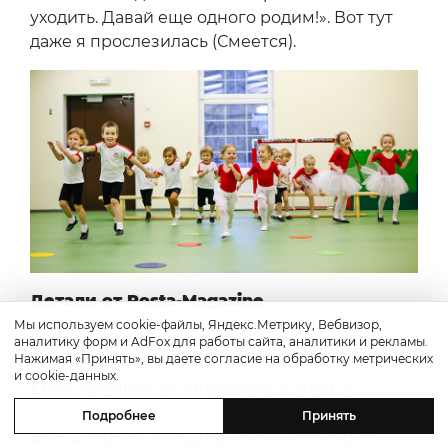
уходить. Давай еще одного родим!». Вот тут
даже я прослезилась (Смеется).
Детали от Posta-Magazine
Мы используем cookie-файлы, Яндекс.Метрику, Вебвизор,
ENS Онегино: Истринский р-н, коттеджный
аналитику форм и AdFox для работы сайта, аналитики и рекламы.
Нажимая «Принять», вы даете согласие на обработку метрических
пос. «Онегино»
и cookie-данных.
ENS Обручева: ул. Обручева, 4, корп. 3
ENS Мосфильм: ул. Пырьева, 10A
Подробнее
Принять
ENS Добрыня: 4-й Добрынинский пер., 8