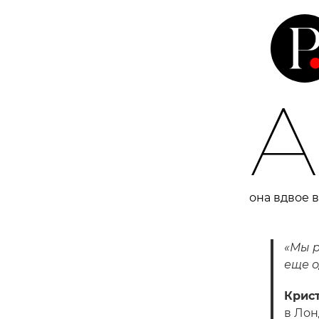
А
она вдвое 
«Мы р
еще о
Крис
в Лон