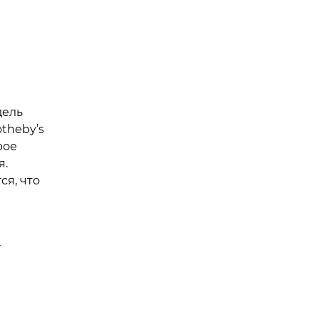
дель
theby’s
рое
я.
ся, что
х