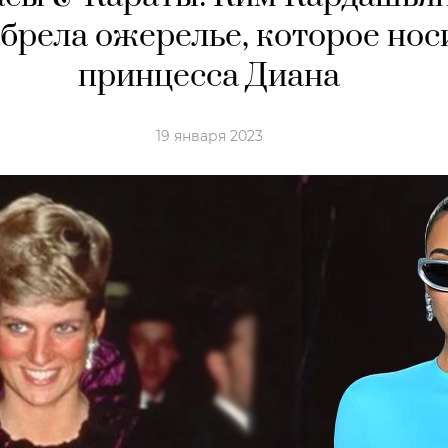
брела ожерелье, которое нос
принцесса Диана
19 января 2023