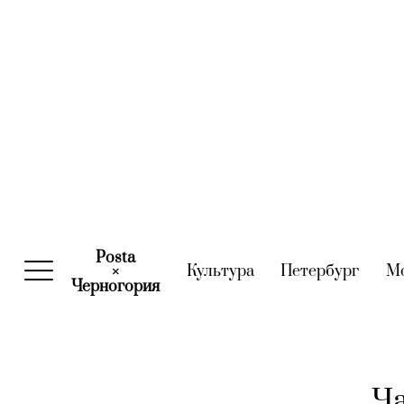
Posta
Культура
(current)
Петербург
(curre
М
×
Черногория
(current)
Ча