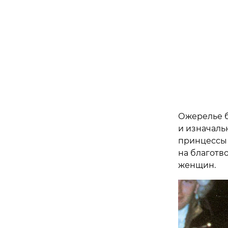
Ожерелье б
и изначаль
принцессы 
на благотв
женщин.