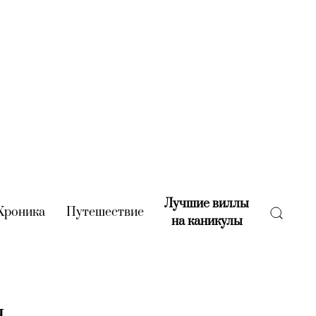
Лучшие виллы
rent)
Хроника
(current)
Путешествие
(current)
на каникулы
(current)
н