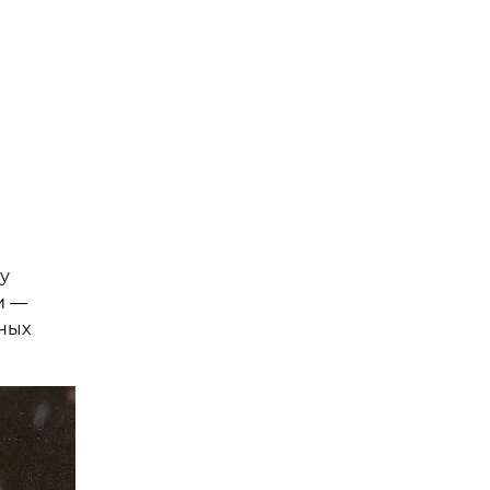
у
и —
ных