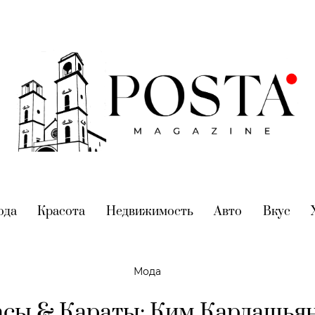
nt)
ода
(current)
Красота
(current)
Недвижимость
(current)
Авто
(current)
Вкус
(cur
Мода
сы & Караты: Ким Кардашья