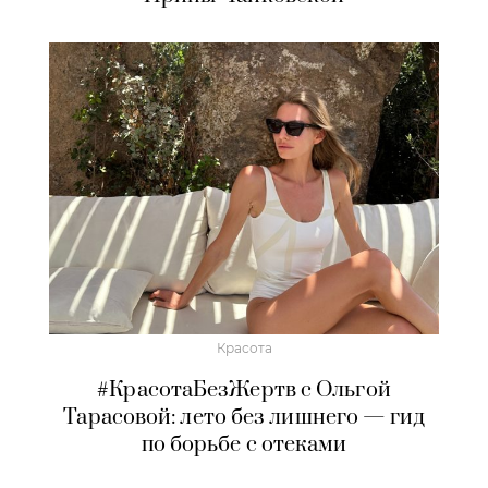
Красота
#КрасотаБезЖертв с Ольгой
Тарасовой: лето без лишнего — гид
по борьбе с отеками