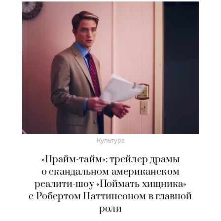
Культура
«Прайм-тайм»: трейлер драмы
о скандальном американском
реалити-шоу «Поймать хищника»
с Робертом Паттинсоном в главной
роли