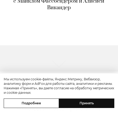
с Майклом Фассбендером и Алисией
Викандер
Мы используем cookie-файлы, Яндекс.Метрику, Вебвизор,
аналитику форм и AdFox для работы сайта, аналитики и рекламы.
Культура
Нажимая «Принять», вы даете согласие на обработку метрических
и cookie-данных.
«Прайм-тайм»: трейлер драмы
Подробнее
Принять
о скандальном американском
реалити-шоу «Поймать хищника»