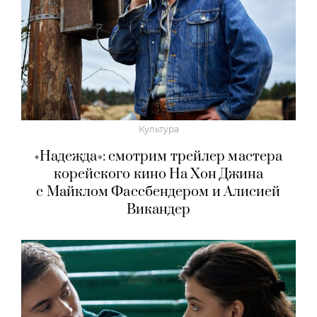
Культура
«Надежда»: смотрим трейлер мастера
корейского кино На Хон Джина
с Майклом Фассбендером и Алисией
Викандер