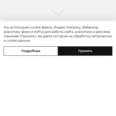
Мы используем cookie-файлы, Яндекс.Метрику, Вебвизор,
аналитику форм и AdFox для работы сайта, аналитики и рекламы.
Путешествие
Нажимая «Принять», вы даете согласие на обработку метрических
и cookie-данных.
Каникулы в Maxx Royal Bodrum:
Подробнее
Принять
новый стейк-хаус от Дани Гарсии,
лучшие виды на море и
легендарные вечеринки в Scorpios
07 августа 2026