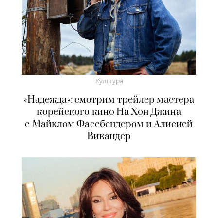
Культура
«Надежда»: смотрим трейлер мастера
корейского кино На Хон Джина
с Майклом Фассбендером и Алисией
Викандер