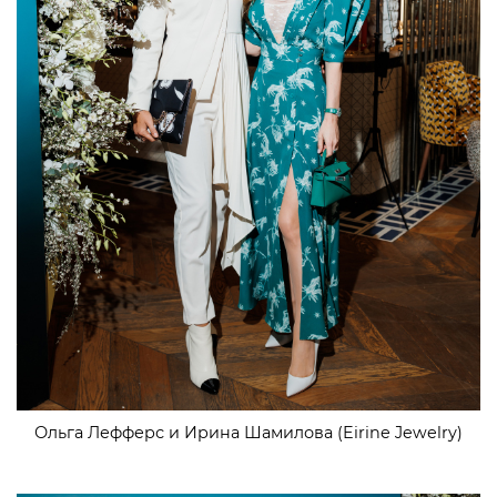
Ольга Лефферс и Ирина Шамилова (Eirine Jewelry)