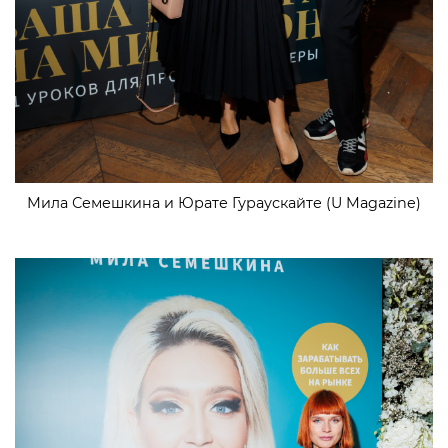
Мила Семешкина и Юрате Гураускайте (U Magazine)