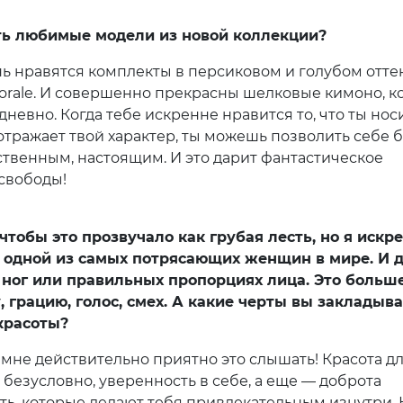
ть любимые модели из новой коллекции?
ь нравятся комплекты в персиковом и голубом отте
lorale. И совершенно прекрасны шелковые кимоно, к
невно. Когда тебе искренне нравится то, что ты нос
 отражает твой характер, ты можешь позволить себе 
ственным, настоящим. И это дарит фантастическое
свободы!
 чтобы это прозвучало как грубая лесть, но я искр
 одной из самых потрясающих женщин в мире. И 
 ног или правильных пропорциях лица. Это больш
, грацию, голос, смех. А какие черты вы закладыв
красоты?
 мне действительно приятно это слышать! Красота д
 безусловно, уверенность в себе, а еще — доброта
ть, которые делают тебя привлекательным изнутри. 