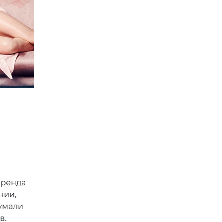
бренда
нии,
думали
в.