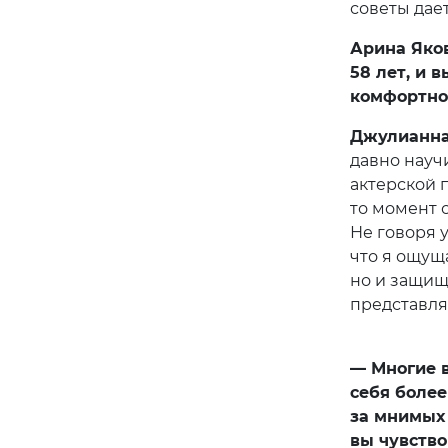
советы дае
Арина Яков
58 лет, и 
комфортно
Джулианна
давно научи
актерской 
то момент 
Не говоря у
что я ощущ
но и защищ
представлят
— Многие в
себя более
за мнимых 
вы чувство