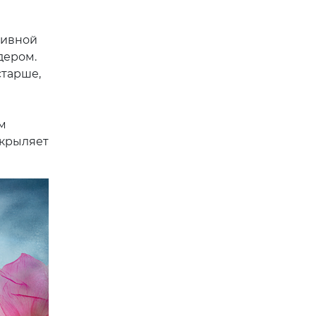
тивной
дером.
старше,
м
окрыляет