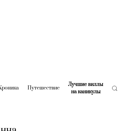
Лучшие виллы
rent)
Хроника
(current)
Путешествие
(current)
на каникулы
(current)
анна