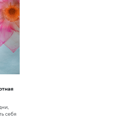
ртная
дни,
ть себя