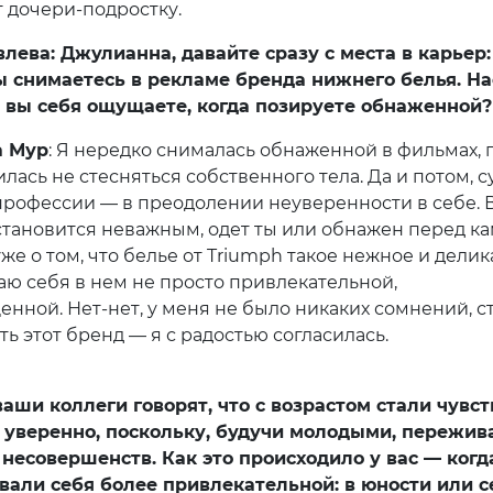
т дочери-подростку.
лева: Джулианна, давайте сразу с места в карьер:
вы снимаетесь в рекламе бренда нижнего белья. Н
 вы себя ощущаете, когда позируете обнаженной?
 Мур
: Я нередко снималась обнаженной в фильмах, 
лась не стесняться собственного тела. Да и потом, с
профессии — в преодолении неуверенности в себе. В
становится неважным, одет ты или обнажен перед ка
же о том, что белье от Triumph такое нежное и делик
аю себя в нем не просто привлекательной,
енной. Нет-нет, у меня не было никаких сомнений, с
ь этот бренд — я с радостью согласилась.
аши коллеги говорят, что с возрастом стали чувст
 уверенно, поскольку, будучи молодыми, пережива
несовершенств. Как это происходило у вас — когд
вали себя более привлекательной: в юности или с