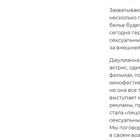
Захватываю
несколько 
белье буде
сегодня ге
сексуальны
за внешней
Джулианна 
актрис, од
фильмах, п
кинофестива
но она все
выступает 
рекламы, п
стала «лиц
сексуальны
Мы поговор
в своем воз