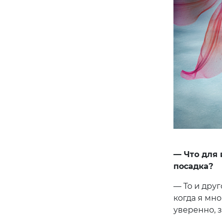
— Что для 
посадка?
— То и друг
когда я мн
уверенно, з