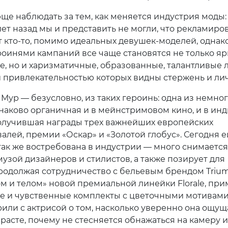
ще наблюдать за тем, как меняется индустрия моды:
лет назад мы и представить не могли, что рекламиро
т кто-то, помимо идеальных девушек-моделей, однак
роинями кампаний все чаще становятся не только яр
е, но и харизматичные, образованные, талантливые 
 привлекательностью которых видны стержень и лич
Мур — безусловно, из таких героинь: одна из немно
инаково органичная и в мейнстримовом кино, и в инд
олучившая награды трех важнейших европейских
лей, премии «Оскар» и «Золотой глобус». Сегодня ей
 так же востребована в индустрии — много снимается
музой дизайнеров и стилистов, а также позирует для
родолжая сотрудничество с бельевым брендом Triu
ом и телом» новой премиальной линейки Florale, пр
е и чувственные комплекты с цветочными мотивами
или с актрисой о том, насколько уверенно она ощущ
расте, почему не стесняется обнажаться на камеру и