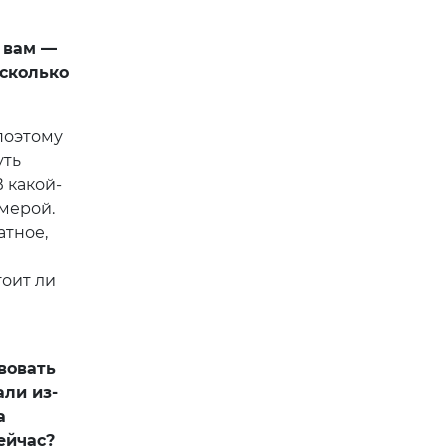
 вам —
асколько
поэтому
уть
 какой-
мерой.
атное,
тоит ли
вовать
ли из-
а
ейчас?