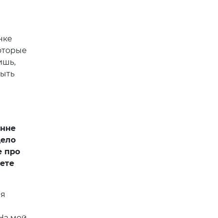
нке
оторые
ишь,
быть
енне
дело
е про
аете
ля
На мой