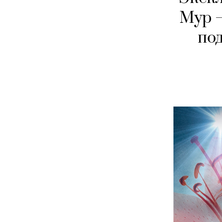
Мур —
по