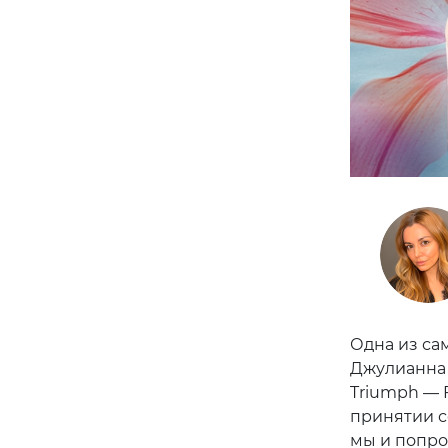
Одна из са
Джулианна 
Triumph — F
принятии с
мы и попро