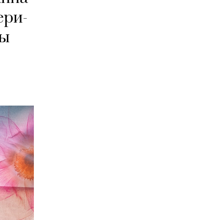
ери-
мы