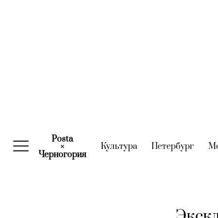
Posta
Культура
(current)
Петербург
(curre
М
×
Черногория
(current)
Экскл