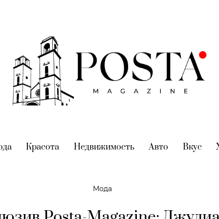
nt)
ода
(current)
Красота
(current)
Недвижимость
(current)
Авто
(current)
Вкус
(cur
Мода
юзив Posta-Magazine: Джули