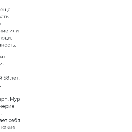
 еще
вать
о
кие или
люди,
ность.
гих
и-
 58 лет,
,
mph. Мур
имерив
.
ает себя
 какие