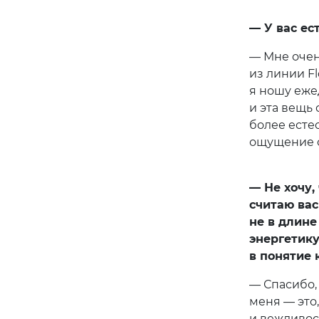
— У вас ес
— Мне очен
из линии F
я ношу ежед
и эта вещь
более есте
ощущение 
— Не хочу,
считаю вас
не в длине
энергетику
в понятие 
— Спасибо,
меня — это,
и вежливос