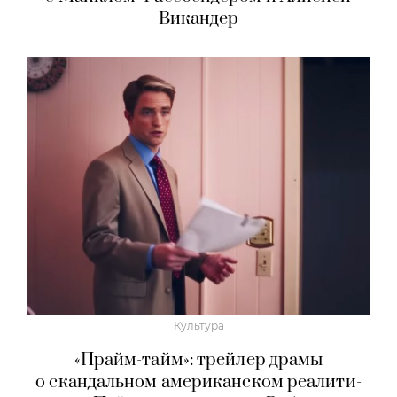
Викандер
Культура
«Прайм-тайм»: трейлер драмы
о скандальном американском реалити-