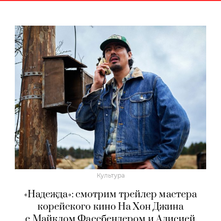
Культура
«Надежда»: смотрим трейлер мастера
корейского кино На Хон Джина
с Майклом Фассбендером и Алисией