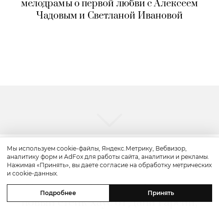
мелодрамы о первой любви с Алексеем
Чадовым и Светланой Ивановой
Мы используем cookie-файлы, Яндекс.Метрику, Вебвизор,
аналитику форм и AdFox для работы сайта, аналитики и рекламы.
Путешествие
Нажимая «Принять», вы даете согласие на обработку метрических
и cookie-данных.
Каникулы в Maxx Royal Bodrum:
Подробнее
Принять
новый стейк-хаус от Дани Гарсии,
лучшие виды на море и