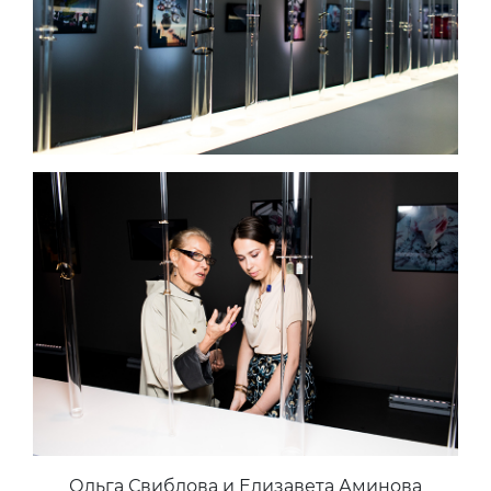
Ольга Свиблова и Елизавета Аминова