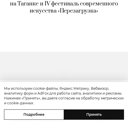
на Таганке и IV фестиваль современного
искусства «Перезагрузка»
Мы используем cookie-файлы, Яндекс.Метрику, Вебвизор,
аналитику форм и AdFox для работы сайта, аналитики и рекламы.
Путешествие
Нажимая «Принять», вы даете согласие на обработку метрических
и cookie-данных.
Каникулы в Maxx Royal Bodrum:
Подробнее
Принять
новый стейк-хаус от Дани Гарсии,