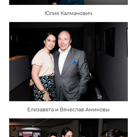
Юлия Калманович
Елизавета и Вячеслав Аминовы