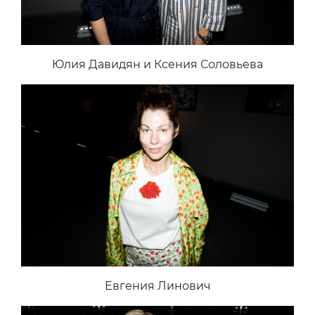
Юлия Давидян и Ксения Соловьева
Евгения Линович