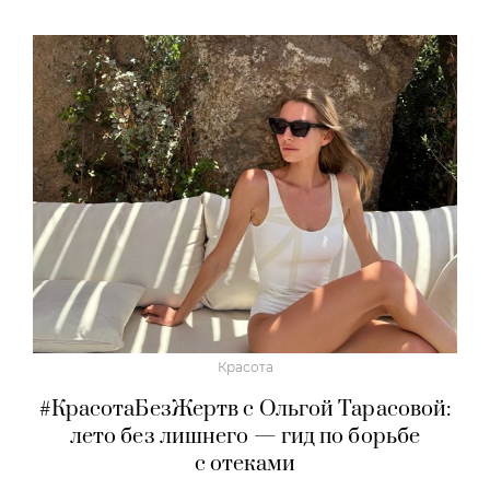
Красота
#КрасотаБезЖертв с Ольгой Тарасовой:
лето без лишнего — гид по борьбе
с отеками