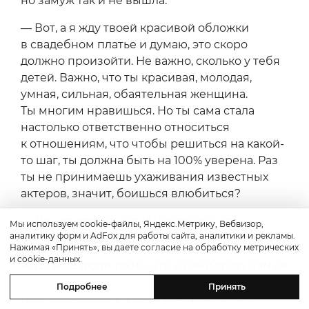
но замуж так и не вышла.
— Вот, а я жду твоей красивой обложки
в свадебном платье и думаю, это скоро
должно произойти. Не важно, сколько у тебя
детей. Важно, что ты красивая, молодая,
умная, сильная, обаятельная женщина.
Ты многим нравишься. Но ты сама стала
настолько ответственно относиться
к отношениям, что чтобы решиться на какой-
то шаг, ты должна быть на 100% уверена. Раз
ты не принимаешь ухаживания известных
актеров, значит, боишься влюбиться?
— Да нет, страха нет. И нет такого, что
Мы используем cookie-файлы, Яндекс.Метрику, Вебвизор,
аналитику форм и AdFox для работы сайта, аналитики и рекламы.
на свидание не пойду — только сразу в ЗАГС.
Нажимая «Принять», вы даете согласие на обработку метрических
и cookie-данных.
— Да есть люди такие, что и сами сразу замуж
позовут. Вот мой муж: мы с ним
Подробнее
Принять
познакомились утром, а вечером он мне