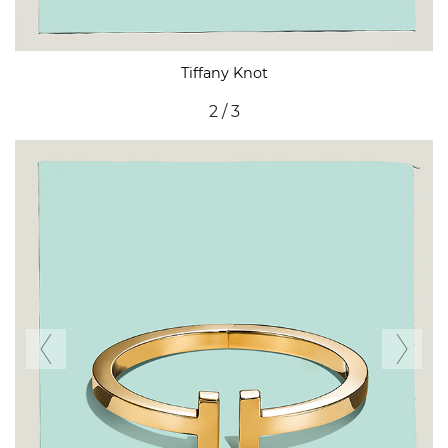
Tiffany Knot
2 / 3
Previous
Ne