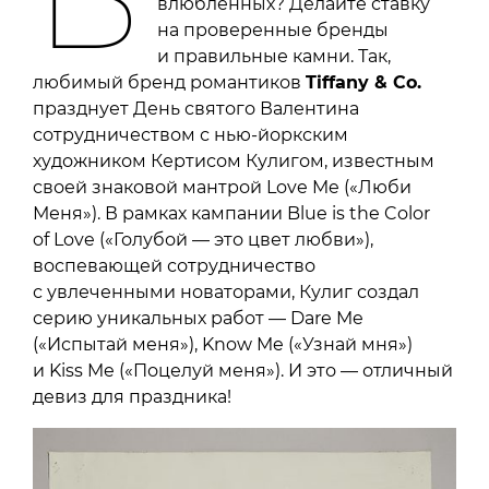
влюбленных? Делайте ставку
на проверенные бренды
и правильные камни. Так,
любимый бренд романтиков
Tiffany
&
Co
.
празднует День святого Валентина
сотрудничеством с нью-йоркским
художником Кертисом Кулигом, известным
своей знаковой мантрой Love Me («Люби
Меня»). В рамках кампании Blue is the Color
of Love («Голубой — это цвет любви»),
воспевающей сотрудничество
с увлеченными новаторами, Кулиг создал
серию уникальных работ — Dare Me
(«Испытай меня»), Know Me («Узнай мня»)
и Kiss Me («Поцелуй меня»). И это — отличный
девиз для праздника!