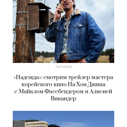
Культура
«Надежда»: смотрим трейлер мастера
корейского кино На Хон Джина
с Майклом Фассбендером и Алисией
Викандер