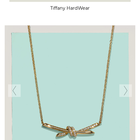
Tiffany HardWear
Previous
Ne