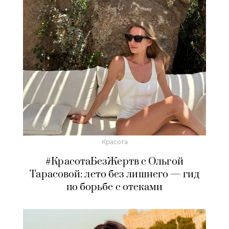
Красота
#КрасотаБезЖертв с Ольгой
Тарасовой: лето без лишнего — гид
по борьбе с отеками