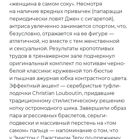
«женщина в самом соку». Несмотря
на наличие вредных привычек (папарацци
периодически ловят Джен с сигаретой),
актриса увлеченно занимается спортом, что,
безусловно, отражается на ее фигуре —
атлетичной, но вместе с тем женственной
и сексуальной. Результаты кропотливых
трудов в тренажерном зале подчеркнул
оригинальный комплект по мотивам черно-
белой классики: кружевной топ-бюстье
и пышная ажурная юбка контрастного цвета.
Эффектный акцент — серебристые туфли-
лодочки Christian Louboutin, придавшие
традиционному стилистическому решению
нотку остромодного шика. Завершили образ
пара агрессивных браслетов, серьги-
подвески и массивный перстень на «том
самом» пальце — напоминание о том, что
у Энистон с Джастином Теру по-прежнему