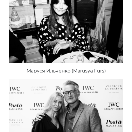
Маруся Ильченко (Marusya Furs)