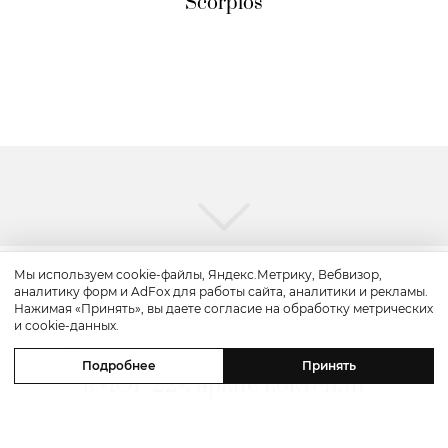
Scorpios
Мы используем cookie-файлы, Яндекс.Метрику, Вебвизор,
аналитику форм и AdFox для работы сайта, аналитики и рекламы.
Вкус
Нажимая «Принять», вы даете согласие на обработку метрических
и cookie-данных.
Едим не дома: сезонное меню
Подробнее
Принять
в «ЮГ 22», яркие коктейли
в MODUS и коллаб ресторана
«КОНГ» и бренда SABE