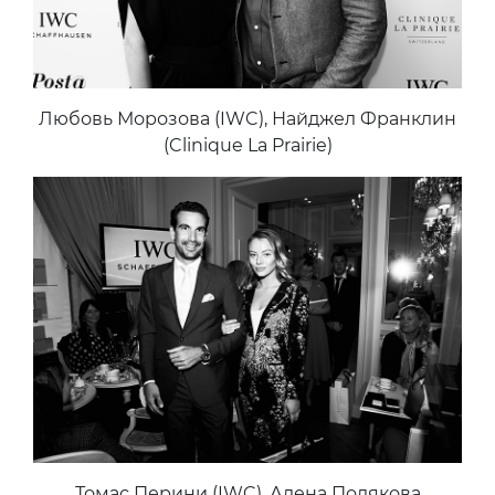
Любовь Морозова (IWC), Найджел Франклин
(Clinique La Prairie)
Томас Перини (IWC), Алена Полякова