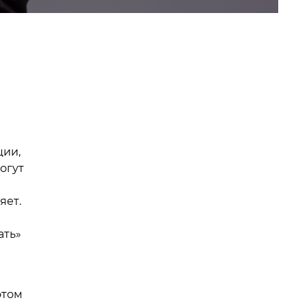
ции,
огут
яет.
ать»
этом