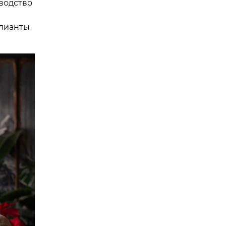
водство
ллианты