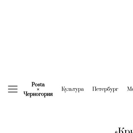
Posta
Культура
(current)
Петербург
(curre
М
×
Черногория
(current)
«Кр