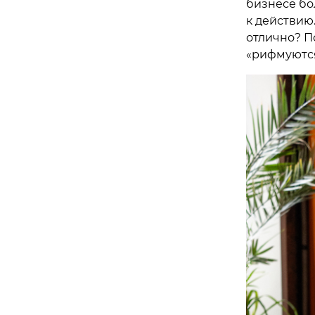
бизнесе бо
к действию.
отлично? П
«рифмуются