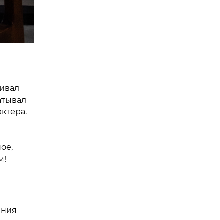
бивал
атывал
актера.
ое,
м!
ания