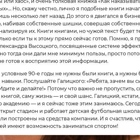
ы или хаос», и очень толковая книжка «Как наказыват
х»… Но, скажу честно, лично я подобные книги начал
ишь несколько лет назад. До этого я двигался в бизн
, набивая собственные шишки, совершая собствен
ализируя их. Книги книгами, но чужой текст будет т
лько если ты к этому прямо сейчас готов. Помню, я 
лександра Высоцкого, посвященные системе эффек
 но тогда они дали мне минимум пользы, просто пото
не готов к восприятию этой информации.
 в условные 90-е годы не нужны были книги, а нужны
 навыки. Послушайте Галицкого: «Ребята, зачем вы с
Идите и делайте!» Потому что важно не пропустить, 
книгой, саму жизнь — и свой шанс. Галицкий, кстати
 академию — и я сейчас тоже этим занимаюсь. Сегод
открыт стадион и работает детская футбольная школа
ли построены на средства компании. И я счастлив, ч
ей имеют возможность заниматься спортом!