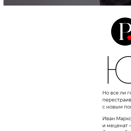
Но все ли г
перестраив
с новым по
Иван Марк
и меценат —