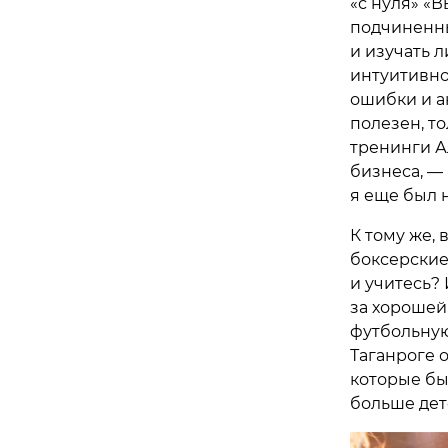
«с нуля» «В
подчиненны
и изучать л
интуитивно
ошибки и ан
полезен, то
тренинги А
бизнеса, —
я еще был 
К тому же,
боксерские
и учитесь? 
за хорошей 
футбольную
Таганроге 
которые бы
больше дет