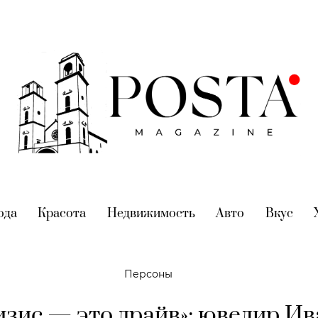
nt)
ода
(current)
Красота
(current)
Недвижимость
(current)
Авто
(current)
Вкус
(cur
Персоны
изис — это драйв»: ювелир Ив