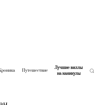
Лучшие виллы
rent)
Хроника
(current)
Путешествие
(current)
на каникулы
(current)
ан