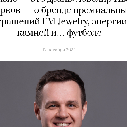
рков — о бренде премиальны
крашений I’M Jewelry, энергии
камней и… футболе
17 декабря 2024