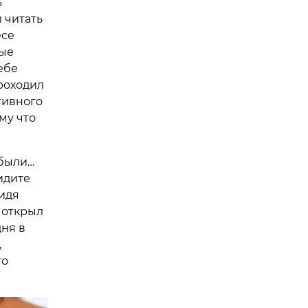
ь
 читать
есе
ные
ебе
проходил
тивного
му что
 были…
идите
сидя
, открыл
ня в
,
то