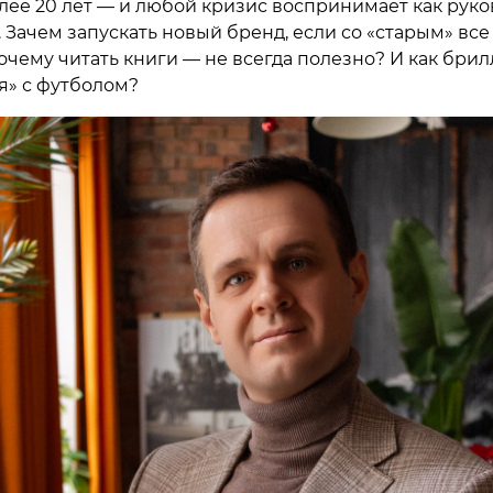
лее 20 лет — и любой кризис воспринимает как руко
 Зачем запускать новый бренд, если со «старым» все
очему читать книги — не всегда полезно? И как бри
» с футболом?