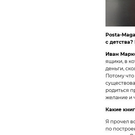
Posta-Maga
с детства?
Иван Марк
ящики, в к
деньги, ско
Потому что
существоват
родиться п
желание и ч
Какие книг
Я прочел в
по построе