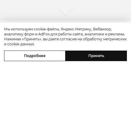
Мы используем cookie-файлы, Яндекс.Метрику, Вебвизор,
аналитику форм и AdFox для работы сайта, аналитики и рекламы.
Красота
Нажимая «Принять», вы даете согласие на обработку метрических
и cookie-данных.
Бьюти-уикенд: летнее предложение
Подробнее
Принять
«SLOWMO Цветной», новая
премиальная парикмахерская BLK
RED, процедуры интенсивного
импульсного света в Dr. Teter
Cosmetology и новинки домашнего
ухода
06 августа 2026