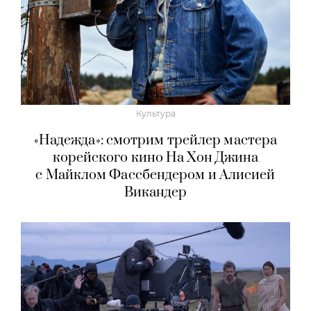
Культура
«Надежда»: смотрим трейлер мастера
корейского кино На Хон Джина
с Майклом Фассбендером и Алисией
Викандер