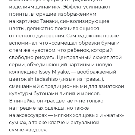
изделиям динамику. Эффект усиливают
принты, вторящие изображениям
на картинах Танаки, символизирующие
цветы, деликатно покачивающиеся
от легкого дуновения. Сам художник позже
вспоминал, что «совмещал обрезки бумаги
с тем же чувством, что ребенок, который
свободно рисует». Центральный сюжет этой
серии, объединяющий картины и новую
коллекцию Issey Miyake, — воображаемый
цветок shitadashiso («язык из травы»),
смешанный с традиционными для азиатской
культуры бутонами лилий и ирисов.
В линейке он «расцветает» не только
на предметах одежды, но также
на аксессуарах — мягких холщовых и «жатых»
сумках, а также клатче и актуальной
сумке-«ведре».