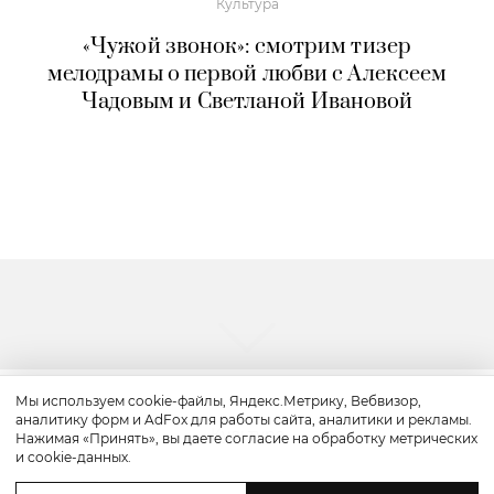
Культура
«Чужой звонок»: смотрим тизер
мелодрамы о первой любви с Алексеем
Чадовым и Светланой Ивановой
Мы используем cookie-файлы, Яндекс.Метрику, Вебвизор,
аналитику форм и AdFox для работы сайта, аналитики и рекламы.
Культура
Нажимая «Принять», вы даете согласие на обработку метрических
и cookie-данных.
«Прайм-тайм»: трейлер драмы