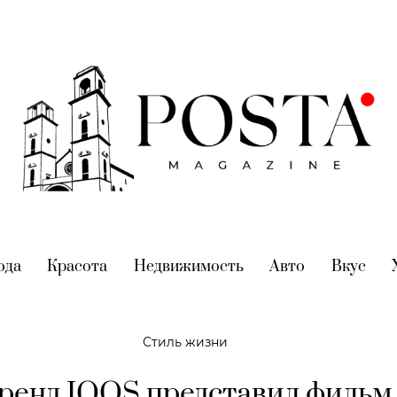
nt)
ода
(current)
Красота
(current)
Недвижимость
(current)
Авто
(current)
Вкус
(cur
Стиль жизни
ренд IQOS представил фильм