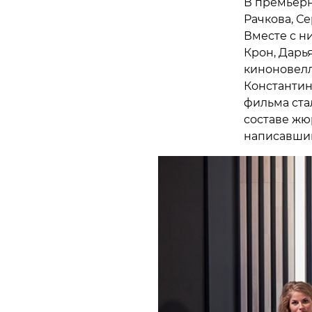
В премьерн
Рачкова, С
Вместе с н
Крон, Дарь
киноновелл
Константин
фильма ста
составе жю
написавший