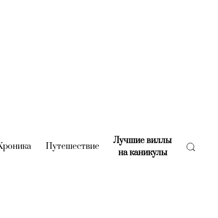
Лучшие виллы
rent)
Хроника
(current)
Путешествие
(current)
на каникулы
(current)