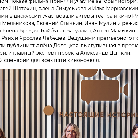
ом показе фильма приняли участие авторы
*
историй
ергей Шатохин, Алена Симуськова и Илья Морковский
ими в дискуссии участвовали актеры театра и кино Р
я Мельникова, Евгений Стычкин, Иван Мулин и режи
 Елена Бродач, Байбулат Батуллин, Антон Мамыкин,
 Райх и Ярослав Лебедев. Ведущими премьерного п
ли публицист Алёна Долецкая, выступившая в проек
ри, и главный эксперт проекта Александр Цыпкин,
 сценарии для всех пяти киноновелл.