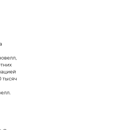
а
новелл,
етних
нацией
0 тысяч
елл.