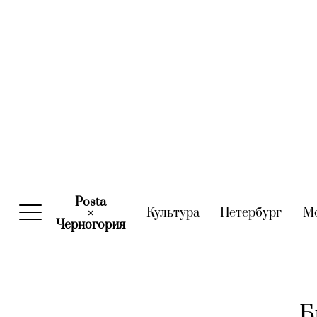
Posta
Культура
(current)
Петербург
(curre
М
×
Черногория
(current)
Б