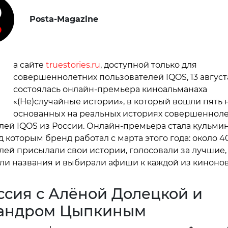
Posta-Magazine
Н
а сайте
truestories.ru
, доступной только для
совершеннолетних пользователей IQOS, 13 август
состоялась онлайн-премьера киноальманаха
«(Не)случайные истории», в который вошли пять 
основанных на реальных историях совершеннол
лей IQOS из России. Онлайн-премьера стала кульми
д которым бренд работал с марта этого года: около 4
лей присылали свои истории, голосовали за лучшие,
и названия и выбирали афиши к каждой из кинонов
ссия с Алёной Долецкой и
андром Цыпкиным