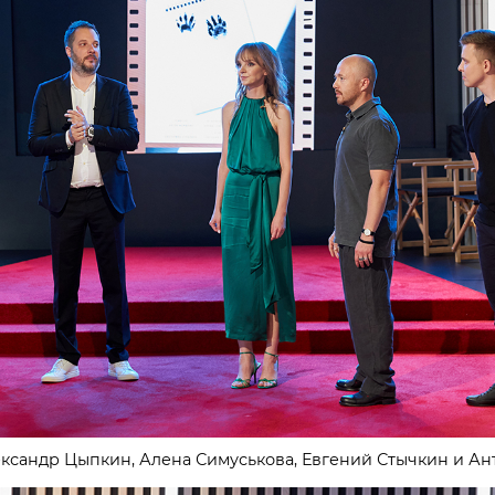
ександр Цыпкин, Алена Симуськова, Евгений Стычкин и А