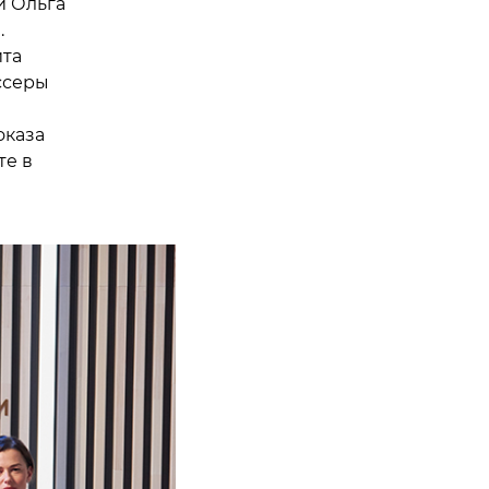
 Ольга
.
ита
ссеры
оказа
те в