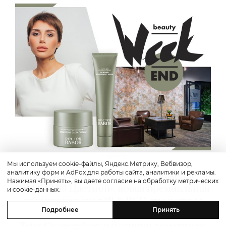
Красота
Мы используем cookie-файлы, Яндекс.Метрику, Вебвизор,
аналитику форм и AdFox для работы сайта, аналитики и рекламы.
Бьюти-уикенд: летнее предложение
Нажимая «Принять», вы даете согласие на обработку метрических
«SLOWMO Цветной», новая премиальная
и cookie-данных.
парикмахерская BLK RED, процедуры
Подробнее
Принять
интенсивного импульсного света в Dr.