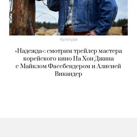
Культура
«Надежда»: смотрим трейлер мастера
корейского кино На Хон Джина
с Майклом Фассбендером и Алисией
Викандер