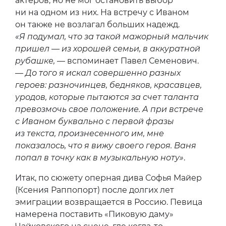
актеров, но не мог остановить выбор
ни на одном из них. На встречу с Иваном
он также не возлагал больших надежд.
«Я подумал, что за такой мажорный мальчик
пришел — из хорошей семьи, в аккуратной
рубашке,
— вспоминает Павел Семенович.
—
До того я искал совершенно разных
героев: разночинцев, бедняков, красавцев,
уродов, которые пытаются за счет таланта
превозмочь свое положение. А при встрече
с Иваном буквально с первой фразы
из текста, произнесенного им, мне
показалось, что я вижу своего героя. Ваня
попал в точку как в музыкальную ноту»
.
Итак, по сюжету оперная дива Софья Майер
(Ксения Раппопорт) после долгих лет
эмиграции возвращается в Россию. Певица
намерена поставить «Пиковую даму»