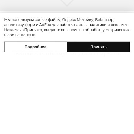
Мы используем cookie-файлы, Яндекс.Метрику, Вебвизор,
аналитику форм и AdFox для работы сайта, аналитики и рекламы.
Путешествие
Нажимая «Принять», вы даете согласие на обработку метрических
и cookie-данных.
Каникулы в Maxx Royal Bodrum:
Подробнее
Принять
новый стейк-хаус от Дани Гарсии,
лучшие виды на море и
легендарные вечеринки в Scorpios
07 августа 2026