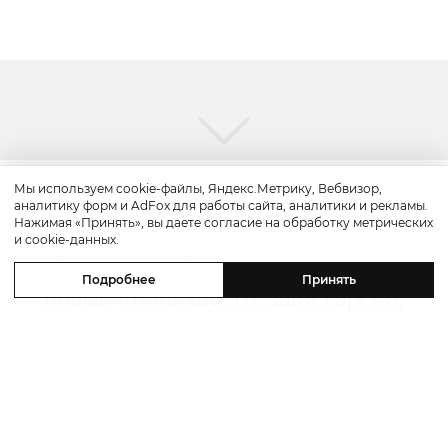
Мы используем cookie-файлы, Яндекс.Метрику, Вебвизор,
аналитику форм и AdFox для работы сайта, аналитики и рекламы.
Путешествие
Нажимая «Принять», вы даете согласие на обработку метрических
и cookie-данных.
Каникулы в Maxx Royal Bodrum:
Подробнее
Принять
новый стейк-хаус от Дани Гарсии,
лучшие виды на море и
легендарные вечеринки в Scorpios
07 августа 2026