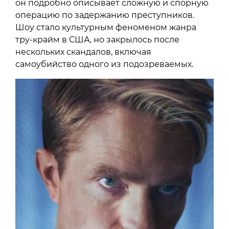
Режиссер картины — Ланс
Оппенгейм.
Эта история основана на реальных событиях
и повествует о телевизионном реалити-шоу
«Поймать хищника», а в основе сценария —
статья Люка Дитриха для Esquire, в которой
он подробно описывает сложную и спорную
операцию по задержанию преступников.
Шоу стало культурным феноменом жанра
тру-крайм в США, но закрылось после
нескольких скандалов, включая
самоубийство одного из подозреваемых.