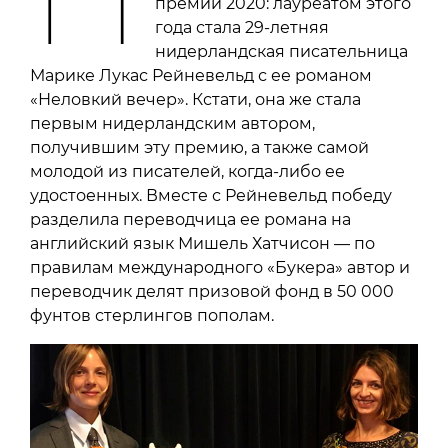
премии 2020: лауреатом этого
года стала 29-летняя
нидерландская писательница
Марике Лукас Рейневельд с ее романом
«Неловкий вечер». Кстати, она же стала
первым нидерландским автором,
получившим эту премию, а также самой
молодой из писателей, когда-либо ее
удостоенных. Вместе с Рейневельд победу
разделила переводчица ее романа на
английский язык Мишель Хатчисон — по
правилам международного «Букера» автор и
переводчик делят призовой фонд в 50 000
фунтов стерлингов пополам.