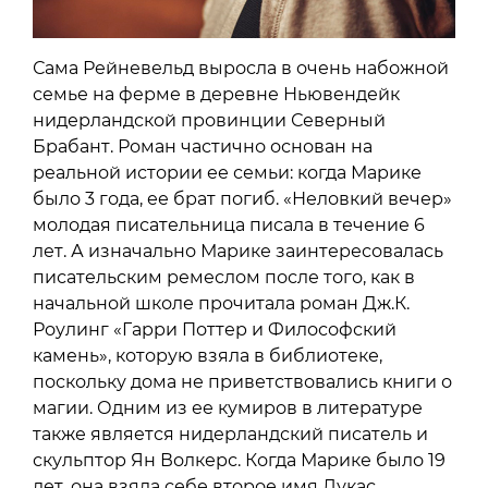
Сама Рейневельд выросла в очень набожной
семье на ферме в деревне Ньювендейк
нидерландской провинции Северный
Брабант. Роман частично основан на
реальной истории ее семьи: когда Марике
было 3 года, ее брат погиб. «Неловкий вечер»
молодая писательница писала в течение 6
лет. А изначально Марике заинтересовалась
писательским ремеслом после того, как в
начальной школе прочитала роман Дж.К.
Роулинг «Гарри Поттер и Философский
камень», которую взяла в библиотеке,
поскольку дома не приветствовались книги о
магии. Одним из ее кумиров в литературе
также является нидерландский писатель и
скульптор Ян Волкерс. Когда Марике было 19
лет, она взяла себе второе имя Лукас,