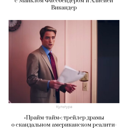
с Майклом Фассбендером и Алисией
Викандер
Культура
«Прайм-тайм»: трейлер драмы
о скандальном американском реалити-