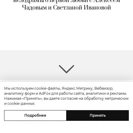
мелодрамы о первой любви с Алексеем
Чадовым и Светланой Ивановой
Мы используем cookie-файлы, Яндекс.Метрику, Вебвизор,
аналитику форм и AdFox для работы сайта, аналитики и рекламы.
Путешествие
Нажимая «Принять», вы даете согласие на обработку метрических
и cookie-данных.
Каникулы в Maxx Royal Bodrum:
Подробнее
Принять
новый стейк-хаус от Дани Гарсии,
лучшие виды на море и