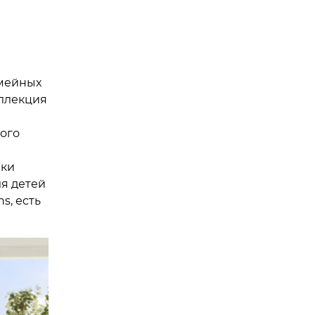
емейных
оллекция
кого
чки
ля детей
s, есть