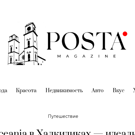
nt)
ода
(current)
Красота
(current)
Недвижимость
(current)
Авто
(current)
Вкус
(cur
Путешествие
Oceania в Халкидиках — идеа