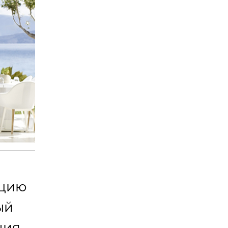
пцию
ый
ния