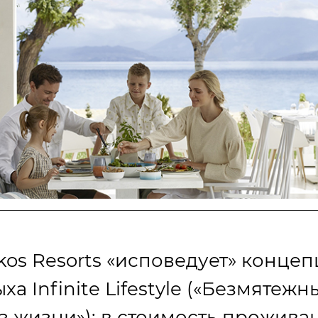
Ikos Resorts «исповедует» конце
ха Infinite Lifestyle («Безмятежн
з жизни»): в стоимость прожива