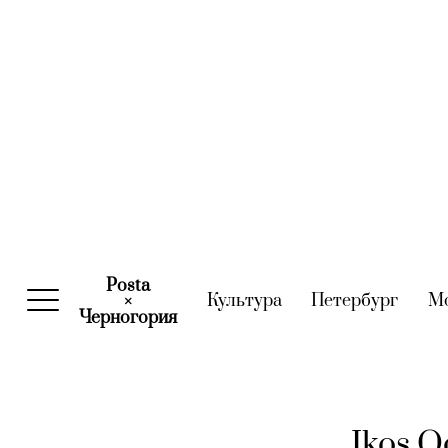
Posta
Культура
(current)
Петербург
(curre
М
×
Черногория
(current)
Ikos 