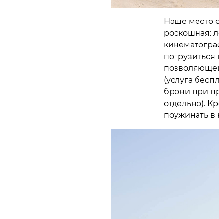
Наше место с
роскошная: л
кинематограф
погрузиться 
позволяющей 
(услуга бесп
брони при пр
отдельно). К
поужинать в 