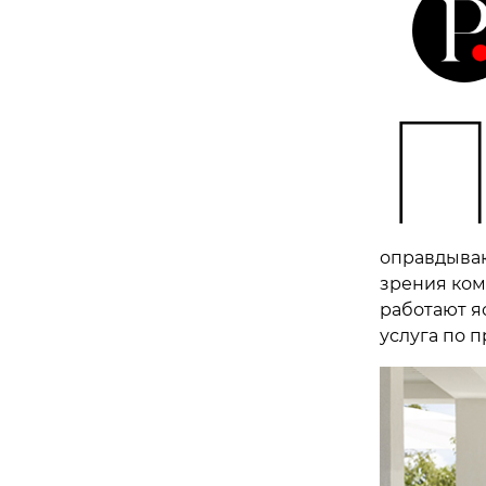
оправдываю
зрения ком
работают яс
услуга по п