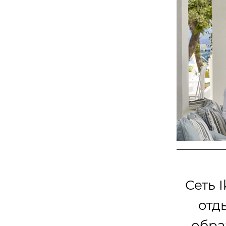
Сеть 
отды
обра