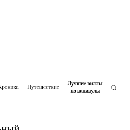
Лучшие виллы
rent)
Хроника
(current)
Путешествие
(current)
на каникулы
(current)
льный