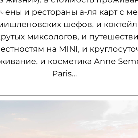
чены и рестораны а-ля карт с м
 мишленовских шефов, и коктейл
крутых миксологов, и путешеств
естностям на MINI, и круглосут
живание, и косметика Anne Sem
Paris…