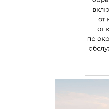
вклю
от
от 
по окр
обслу