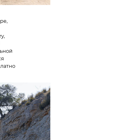
ре,
y,
I
льной
ся
платно