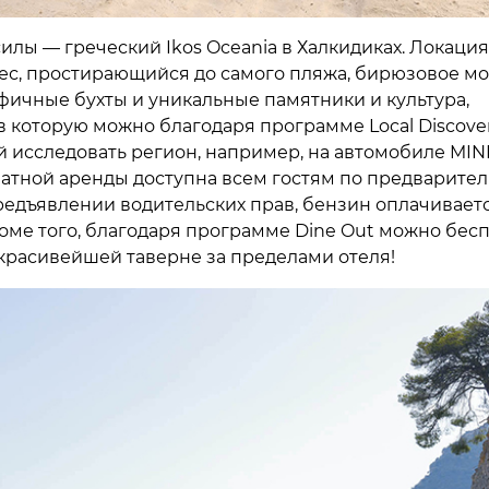
илы — греческий Ikos Oceania в Халкидиках. Локация
ес, простирающийся до самого пляжа, бирюзовое мо
ичные бухты и уникальные памятники и культура,
в которую можно благодаря программе Local Discover
исследовать регион, например, на автомобиле MIN
латной аренды доступна всем гостям по предварите
едъявлении водительских прав, бензин оплачивает
роме того, благодаря программе Dine Out можно бес
красивейшей таверне за пределами отеля!