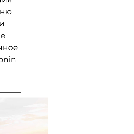
еню
и
ие
очное
onin