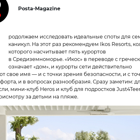
Posta-Magazine
П
родолжаем исследовать идеальные споты для с
каникул. На этот раз рекомендуем Ikos Resorts, к
которого насчитывает пять курортов
в Средиземноморье. «Икос» в переводе с гречес
означает «дом», и курорты сети действительно
т свое имя — и с точки зрения безопасности, и с то
форта, и в вопросах разнообразия. Сразу заметим: д
ли, мини-клуб Heros и клуб для подростков Just4Teen
рисмотру за детьми на пляже.