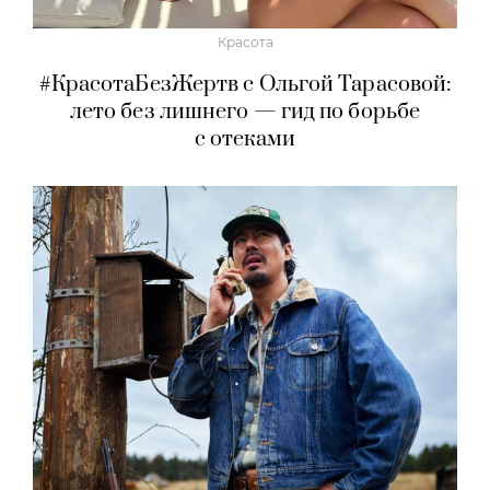
Красота
#КрасотаБезЖертв с Ольгой Тарасовой:
лето без лишнего — гид по борьбе
с отеками