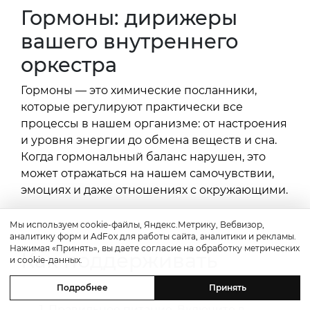
Гормоны: дирижеры
вашего внутреннего
оркестра
Гормоны — это химические посланники,
которые регулируют практически все
процессы в нашем организме: от настроения
и уровня энергии до обмена веществ и сна.
Когда гормональный баланс нарушен, это
может отражаться на нашем самочувствии,
эмоциях и даже отношениях с окружающими.
Мы используем cookie-файлы, Яндекс.Метрику, Вебвизор,
аналитику форм и AdFox для работы сайта, аналитики и рекламы.
Нажимая «Принять», вы даете согласие на обработку метрических
Как поддерживать
и cookie-данных.
гормональный баланс?
Подробнее
Принять
Правильное питание. Включите в