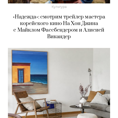
Культура
«Надежда»: смотрим трейлер мастера
корейского кино На Хон Джина
с Майклом Фассбендером и Алисией
Викандер