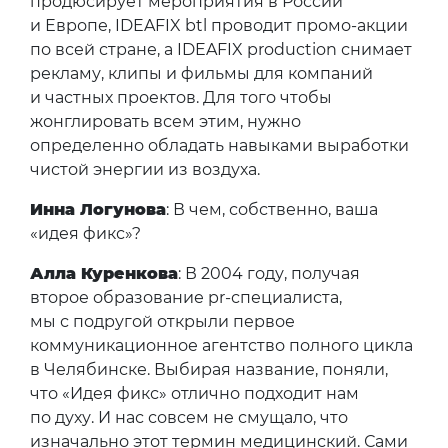
продюсирует мероприятия в России
и Европе, IDEAFIX btl проводит промо-акции
по всей стране, а IDEAFIX production снимает
рекламу, клипы и фильмы для компаний
и частных проектов. Для того чтобы
жонглировать всем этим, нужно
определенно обладать навыками выработки
чистой энергии из воздуха.
Инна Логунова
: В чем, собственно, ваша
«идея фикс»?
Алла Куренкова
: В 2004 году, получая
второе образование pr-специалиста,
мы с подругой открыли первое
коммуникационное агентство полного цикла
в Челябинске. Выбирая название, поняли,
что «Идея фикс» отлично подходит нам
по духу. И нас совсем не смущало, что
изначально этот термин медицинский. Сами