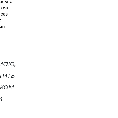
еально
взял
 раз
д
ыми
маю,
тить
аком
и —