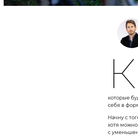
К
которые бу
себя в форм
Начну с тог
хотя можно
с уменьшен