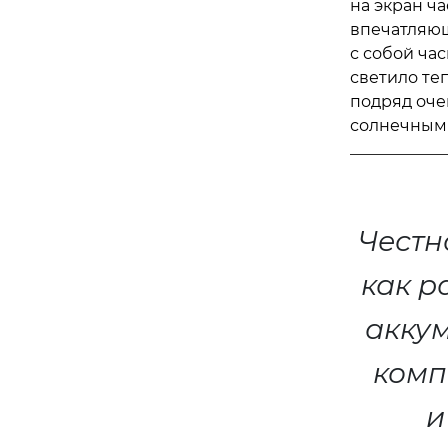
на экран ча
впечатляющ
с собой ча
светило те
подряд очен
солнечными
Честн
как р
аккум
комп
и