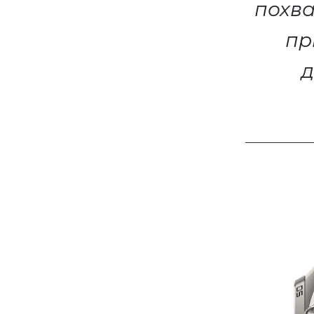
похва
пр
д