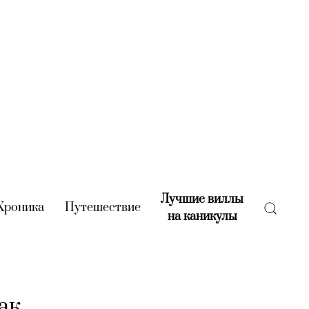
Лучшие виллы
rent)
Хроника
(current)
Путешествие
(current)
на каникулы
(current)
ак