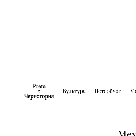
Posta
Культура
(current)
Петербург
(curre
М
×
Черногория
(current)
Мех