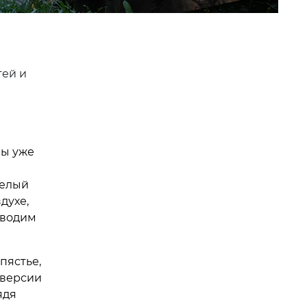
тей и
мы уже
целый
духе,
иводим
пястье,
 версии
ядя