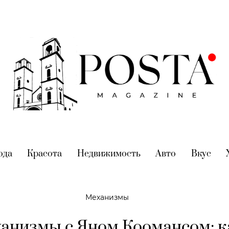
nt)
ода
(current)
Красота
(current)
Недвижимость
(current)
Авто
(current)
Вкус
(cur
Механизмы
анизмы с Яном Коомансом: к