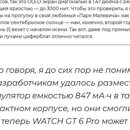
сов, так это OLED-экран диагональю в 1,47 дюйма с р
ей яркостью — до 3000 нит. Чтобы это проверить, я 
сы на прогулку в свой любимый «Парк Малевича»: как
плое сентябрьское солнце — нам, конечно, второй го
ь (!) везет с началом осени. Так вот, даже под прям
 лучами циферблат отлично читался.
о говоря, я до сих пор не пони
азработчикам удалось размес
улятор емкостью 847 мА·ч в т
актном корпусе, но они смогл
 теперь WATCH GT 6 Pro может