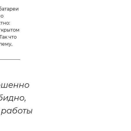
батареи
но
тно:
открытом
Так что
лему,
ершенно
бидно,
 работы