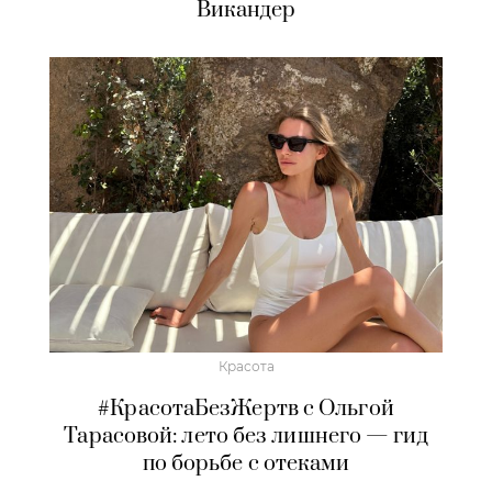
Викандер
Красота
#КрасотаБезЖертв с Ольгой
Тарасовой: лето без лишнего — гид
по борьбе с отеками