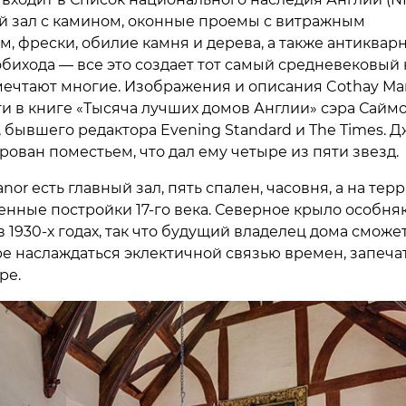
 зал с камином, оконные проемы с витражным
м, фрески, обилие камня и дерева, а также антиквар
бихода — все это создает тот самый средневековый 
мечтают многие. Изображения и описания Cothay Ma
и в книге «Тысяча лучших домов Англии» сэра Сайм
 бывшего редактора Evening Standard и The Times. 
рован поместьем, что дал ему четыре из пяти звезд.
nor есть главный зал, пять спален, часовня, а на тер
енные постройки 17-го века. Северное крыло особня
 1930-х годах, так что будущий владелец дома сможет
е наслаждаться эклектичной связью времен, запеча
ре.