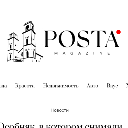
nt)
ода
(current)
Красота
(current)
Недвижимость
(current)
Авто
(current)
Вкус
(cur
Новости
Особняк, в котором снимали