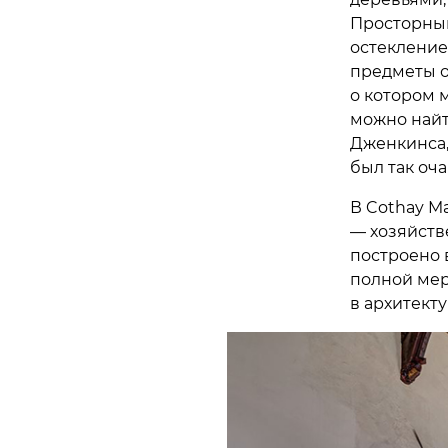
Просторный
остекление
предметы о
о котором 
можно найт
Дженкинса,
был так оча
В Cothay Ma
— хозяйств
построено в
полной мер
в архитекту