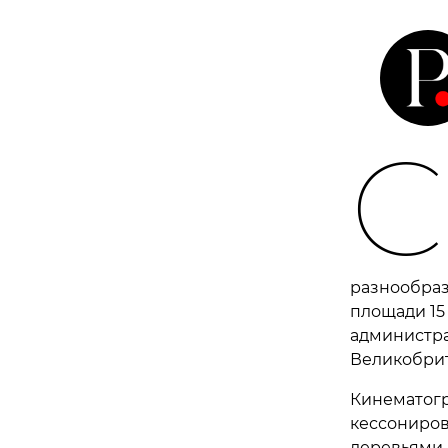
C
разнообраз
площади 15 
администра
Великобрита
Кинематогр
кессониров
деревьями,