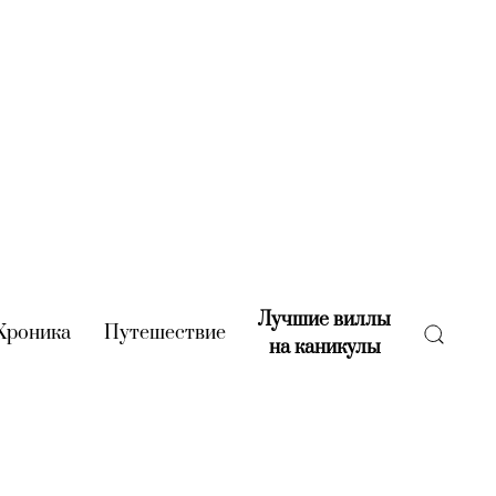
Лучшие виллы
rent)
Хроника
(current)
Путешествие
(current)
на каникулы
(current)