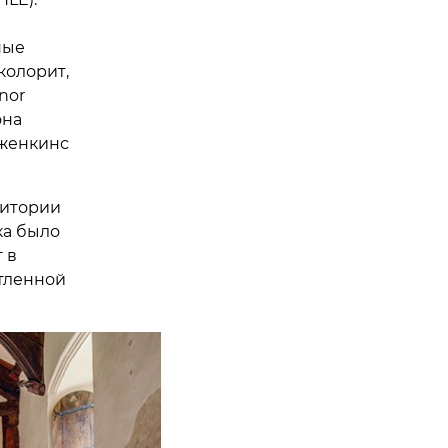
ные
колорит,
nor
она
Дженкинс
ритории
ка было
 в
тленной