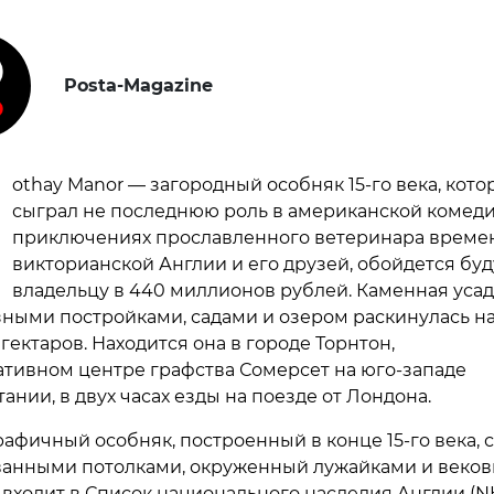
Posta-Magazine
othay Manor — загородный особняк 15-го века, кот
сыграл не последнюю роль в американской комеди
приключениях прославленного ветеринара време
викторианской Англии и его друзей, обойдется бу
владельцу в 440 миллионов рублей. Каменная усад
ными постройками, садами и озером раскинулась н
гектаров. Находится она в городе Торнтон,
тивном центре графства Сомерсет на юго-западе
нии, в двух часах езды на поезде от Лондона.
афичный особняк, построенный в конце 15-го века, с
анными потолками, окруженный лужайками и веко
 входит в Список национального наследия Англии (N