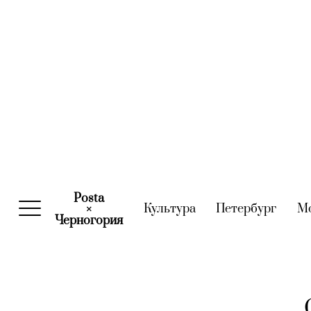
Posta
Культура
(current)
Петербург
(curre
М
×
Черногория
(current)