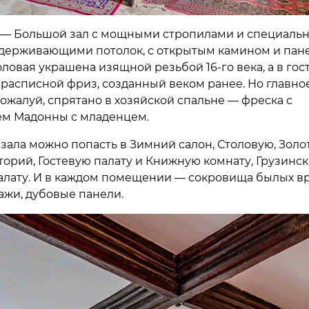
 — Большой зал с мощными стропилами и специаль
ддерживающими потолок, с открытым камином и пан
толовая украшена изящной резьбой 16-го века, а в гос
 расписной фриз, созданный веком ранее. Но главно
ожалуй, спрятано в хозяйской спальне — фреска с
м Мадонны с младенцем.
зала можно попасть в Зимний салон, Столовую, Золо
торий, Гостевую палату и Книжную комнату, Грузинск
алату. И в каждом помещении — сокровища былых в
ажи, дубовые панели.