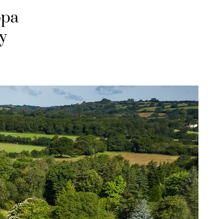
ора
у