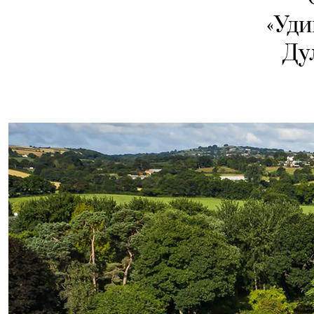
«Уди
Ду