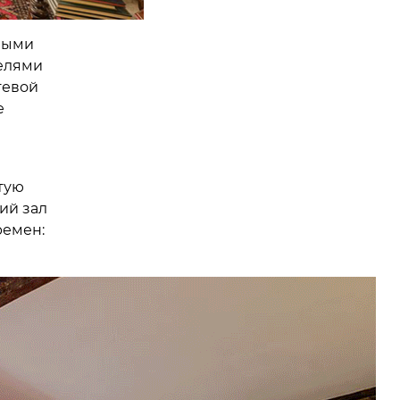
ными
елями
тевой
е
тую
ий зал
ремен: