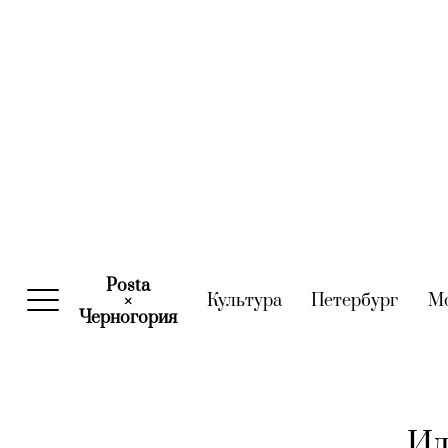
Posta
Культура
(current)
Петербург
(curre
М
×
Черногория
(current)
Ид