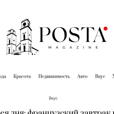
nt)
ода
(current)
Красота
(current)
Недвижимость
(current)
Авто
(current)
Вкус
(cur
Вкус
ея дня: французский завтрак 