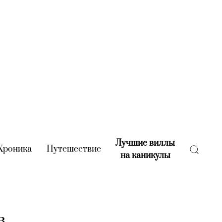
Лучшие виллы
rent)
Хроника
(current)
Путешествие
(current)
на каникулы
(current)
в