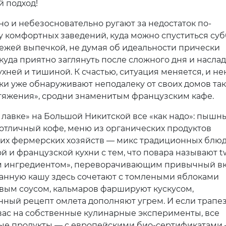
 подход!
но и небезосновательно ругают за недостаток по-
 комфортных заведений, куда можно спуститься су
вежей выпечкой, не думая об идеальности прически
 куда приятно заглянуть после сложного дня и насла
ухней и тишиной. К счастью, ситуация меняется, и н
ки уже обнаруживают неподалеку от своих домов та
тяжения», сродни знаменитым французским кафе.
 лавке» на Большой Никитской все «как надо»: пышн
 отличный кофе, меню из органических продуктов
их фермерских хозяйств — микс традиционных блю
й и французской кухни с тем, что повара называют t
м ингредиентом», переворачивающим привычный вк
Манную кашу здесь сочетают с томлеными яблоками
вым соусом, кальмаров фаршируют кускусом,
нный рецепт омлета дополняют угрем. И если трапе
вас на собственные кулинарные эксперименты, все
е продукты — с европейскими био-сертификатами