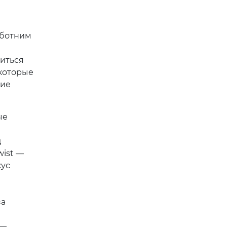
бботним
диться
екоторые
кие
ые
д
wist —
ус
за
 —