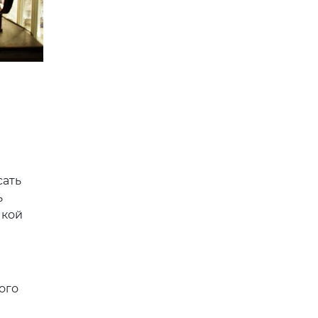
сать
ь
чкой
ого