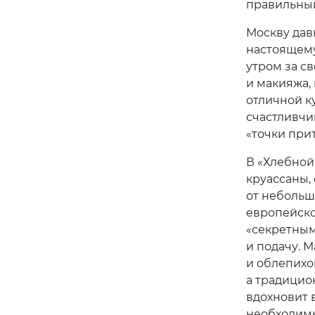
правильный
Москву дав
настоящему
утром за с
и макияжа,
отличной к
счастливчи
«точки при
В «Хлебной
круассаны,
от небольш
европейско
«секретны
и подачу. 
и облепихо
а традицио
вдохновит 
необходимы