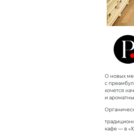
О новых ме
с преамбулы
хочется на
и ароматны
Органическ
традиционн
кафе — в «