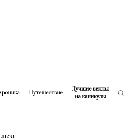
Лучшие виллы
rent)
Хроника
(current)
Путешествие
(current)
на каникулы
(current)
ика