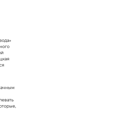
вода»
ного
ий
цкая
ся
мрачным
левать
оторые,