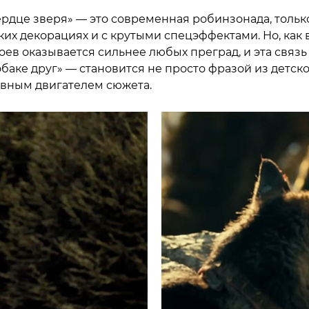
Сердце зверя» — это современная робинзонада, тольк
ких декорациях и с крутыми спецэффектами. Но, как 
оев оказывается сильнее любых преград, и эта связь
обаке друг» — становится не просто фразой из детск
лавным двигателем сюжета.