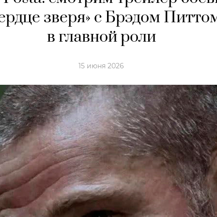
ердце зверя» с Брэдом Питто
в главной роли
15 июня 2026