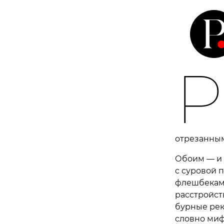
Р
отрезанным
Обоим — и 
с суровой 
флешбекам,
расстройст
бурные рек
словно миф