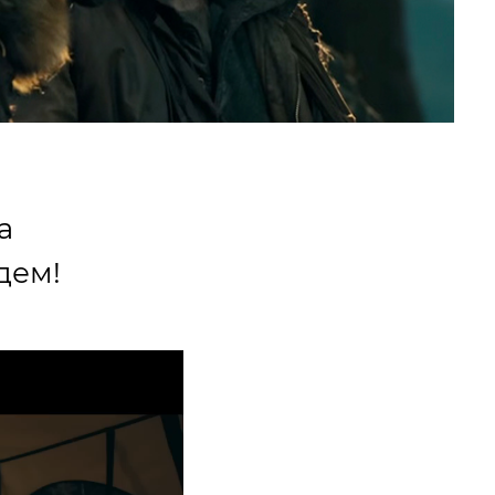
а
дем!