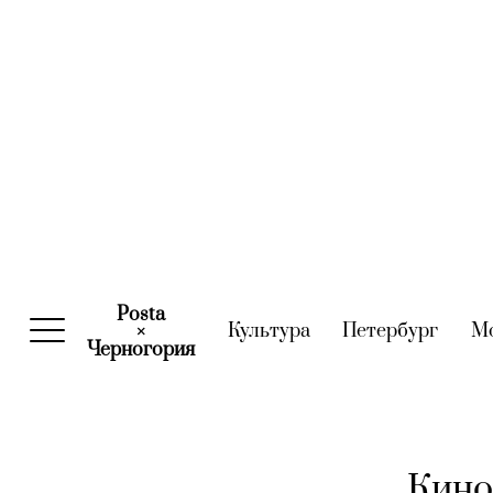
Posta
Культура
(current)
Петербург
(curre
М
×
Черногория
(current)
Кино