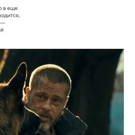
о в еще
водится,
 —
ой