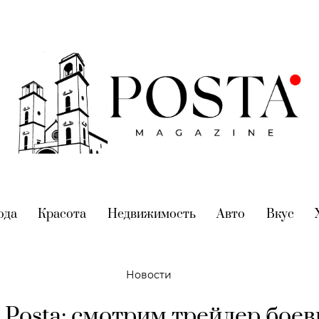
nt)
ода
(current)
Красота
(current)
Недвижимость
(current)
Авто
(current)
Вкус
(cur
Новости
 Posta: смотрим трейлер боев