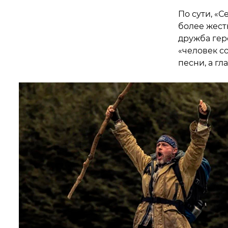
По сути, «
более жест
дружба гер
«человек с
песни, а г