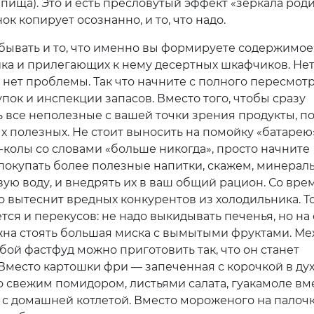
пища). Это и есть пресловутый эффект «зеркала роди
ок копирует осознанно, и то, что надо.
абывать и то, что именно вы формируете содержимое
ка и прилегающих к нему десертных шкафчиков. Не
 нет проблемы. Так что начните с полного пересмот
пок и инспекции запасов. Вместо того, чтобы cразу
 все неполезные с вашей точки зрения продукты, п
х полезных. Не стоит выносить на помойку «батарею
а-колы со словами «больше никогда», просто начните
покупать более полезные напитки, скажем, минерал
вую воду, и внедрять их в ваш общий рацион. Со вр
мо вытеснит вредных конкурентов из холодильника. Т
тся и перекусов: не надо выкидывать печенья, но на
жна стоять большая миска с вымытыми фруктами. М
бой фастфуд можно приготовить так, что он станет
Вместо картошки фри — запеченная с корочкой в дух
о свежим помидором, листьями салата, гуакамоле вм
 с домашней котлетой. Вместо мороженого на палоч