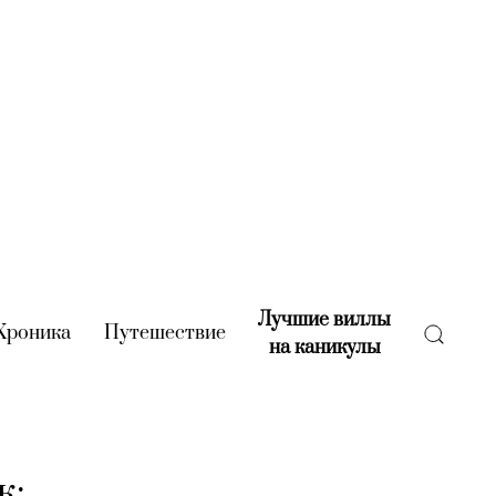
Лучшие виллы
rent)
Хроника
(current)
Путешествие
(current)
на каникулы
(current)
к: