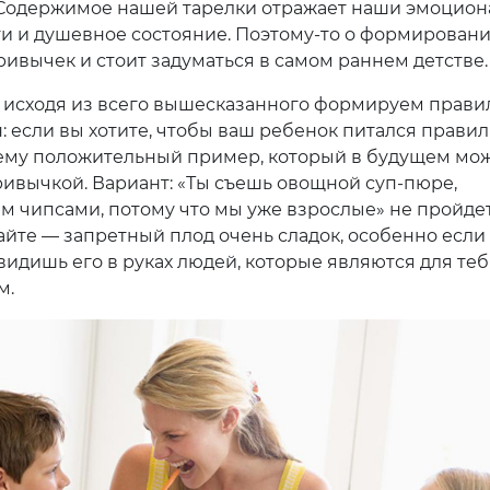
Содержимое нашей тарелки отражает наши эмоцио
и и душевное состояние. Поэтому-то о формирован
ивычек и стоит задуматься в самом раннем детстве.
, исходя из всего вышесказанного формируем прави
: если вы хотите, чтобы ваш ребенок питался правил
ему положительный пример, который в будущем мож
ивычкой. Вариант: «Ты съешь овощной суп-пюре,
им чипсами, потому что мы уже взрослые» не пройдет
айте — запретный плод очень сладок, особенно если
видишь его в руках людей, которые являются для теб
м.