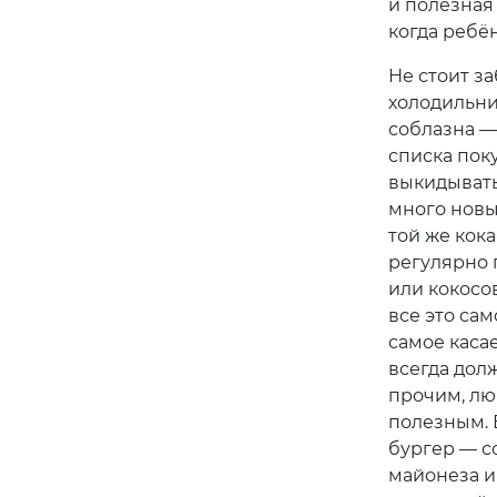
и полезная 
когда ребён
Не стоит з
холодильни
соблазна —
списка поку
выкидывать
много новы
той же кок
регулярно 
или кокосо
все это са
самое касае
всегда дол
прочим, лю
полезным. 
бургер — с
майонеза и