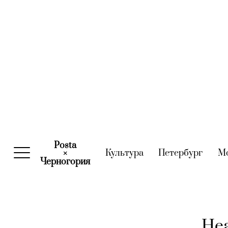
Posta
Культура
(current)
Петербург
(curre
М
×
Черногория
(current)
Hea