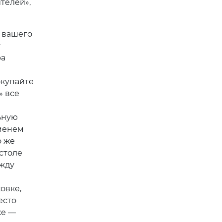
телей»,
 вашего
т
ра
окупайте
» все
ьную
еменем
о же
 столе
ежду
овке,
есто
ке —