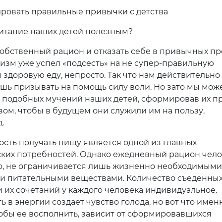
ровать правильные привычки с детства
питание наших детей полезным?
обственный рацион и отказать себе в привычных про
низм уже успел «подсесть» на не супер-правильную
 здоровую еду, непросто. Так что нам действительно
ишь призывать на помощь силу воли. Но зато мы мож
т подобных мучений наших детей, сформировав их 
зом, чтобы в будущем они служили им на пользу,
.
сть получать пищу является одной из главных
ких потребностей. Однако ежедневный рацион чело
о, не ограничивается лишь жизненно необходимыми
и питательными веществами. Количество cъеденны
и их сочетаний у каждого человека индивидуальное.
 в энергии создает чувство голода, но вот что имен
тобы ее восполнить, зависит от сформировавшихся