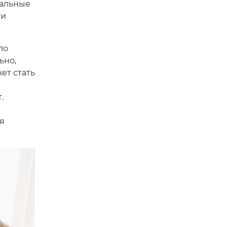
нальные
ии
ло
ьно,
ет стать
.
я