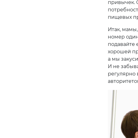
привычек. 
потребност
пищевых пр
Итак, мамы
номер один
подавайте 
хорошей пр
а мы закус
И не забыв
регулярно 
авторитето