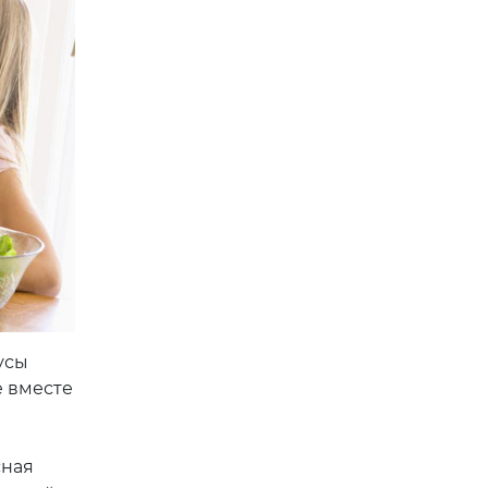
усы
е вместе
сная