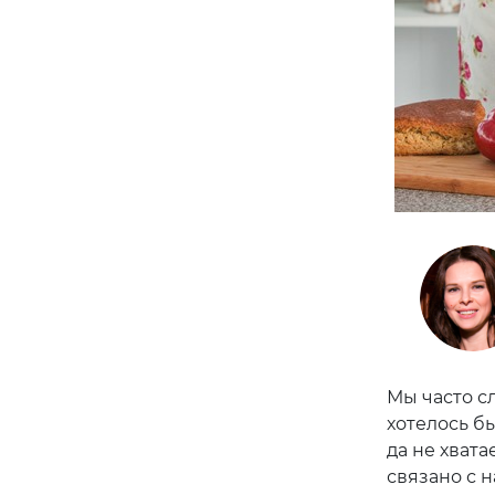
Мы часто сл
хотелось б
да не хват
связано с 