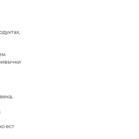
дуктах,
ем
привычки
века,
х
но ест