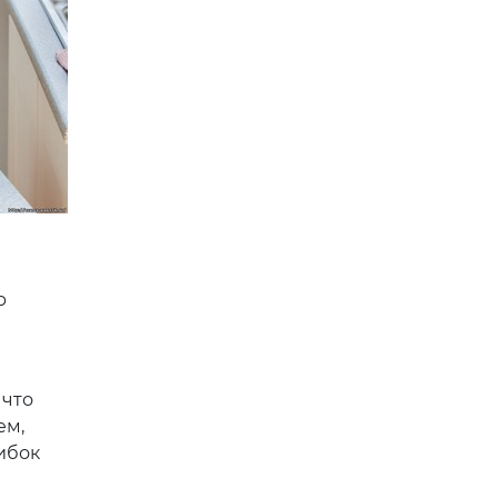
р
 что
ем,
ибок