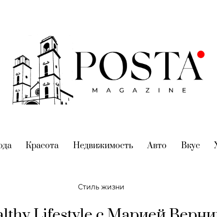
nt)
ода
(current)
Красота
(current)
Недвижимость
(current)
Авто
(current)
Вкус
(cur
Стиль жизни
lthy Lifestyle с Марией Верни