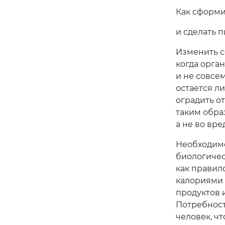
Как сформи
и сделать 
Изменить с
когда орга
и не совсем
остается л
оградить о
таким обра
а не во вред
Необходимо
биологичес
как правил
калориями 
продуктов 
Потребность
человек, ч