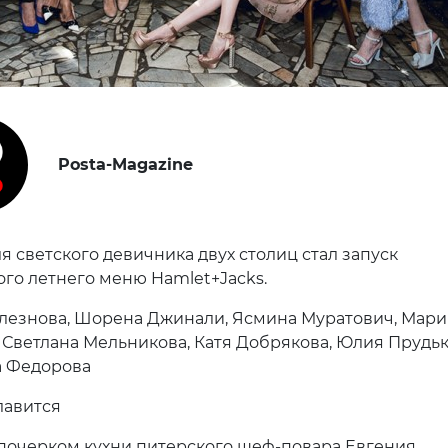
Posta-Magazine
я светского девичника двух столиц стал запуск
го летнего меню Hamlet+Jacks.
езнова, Шорена Джинали, Ясмина Муратович, Мари
 Светлана Мельникова, Катя Добрякова, Юлия Прудьк
а Федорова
лавится
почерком кухни питерского шеф-повара Евгения