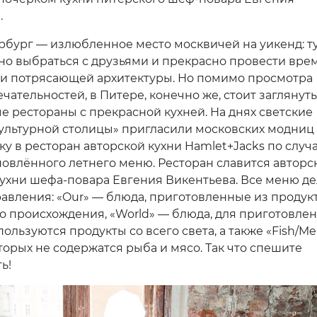
.
рбург — излюбленное место москвичей на уикенд: т
но выбраться с друзьями и прекрасно провести вре
и потрясающей архитектуры. Но помимо просмотра
ательностей, в Питере, конечно же, стоит заглянуть
ые рестораны с прекрасной кухней. На днях светские
ультурной столицы» пригласили московских модниц
ку в ресторан авторской кухни Hamlet+Jacks по случ
новлённого летнего меню. Ресторан славится авторс
ухни шефа-повара Евгения Викентьева. Все меню де
равления: «Our» — блюда, приготовленные из продук
о происхождения, «World» — блюда, для приготовле
ользуются продукты со всего света, а также «Fish/Me
торых не содержатся рыба и мясо. Так что спешите
ь!