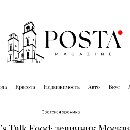
nt)
ода
(current)
Красота
(current)
Недвижимость
(current)
Авто
(current)
Вкус
(cur
Светская хроника
t’s Talk Food: девичник Москв