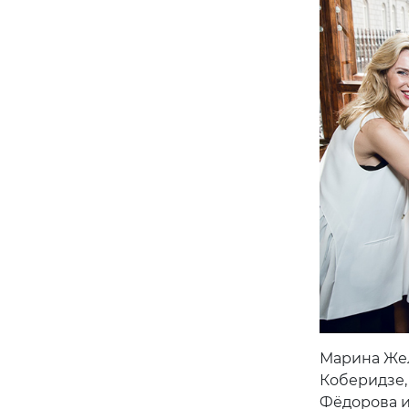
Марина Жел
Коберидзе,
Фёдорова 