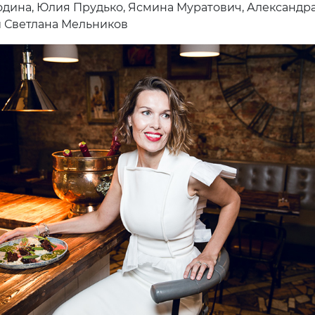
одина, Юлия Прудько, Ясмина Муратович, Александр
 Светлана Мельников