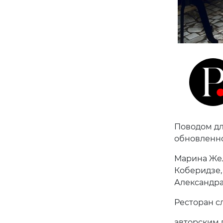
Поводом дл
обновленно
Марина Жел
Коберидзе,
Александр
Ресторан с
авторским 