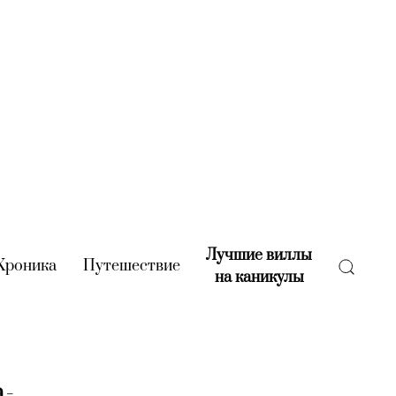
Лучшие виллы
rent)
Хроника
(current)
Путешествие
(current)
на каникулы
(current)
а-