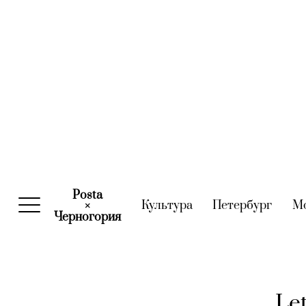
Posta
Культура
(current)
Петербург
(curre
М
×
Черногория
(current)
Le