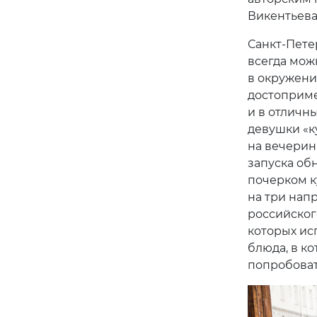
Викентьева
Санкт-Пете
всегда мож
в окружени
достопримеч
и в отличн
девушки «к
на вечерин
запуска об
почерком к
на три нап
российског
которых исп
блюда, в ко
попробоват