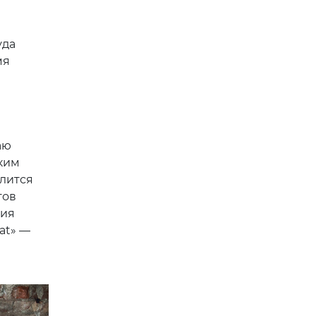
уда
мя
аю
ким
лится
тов
ния
at» —