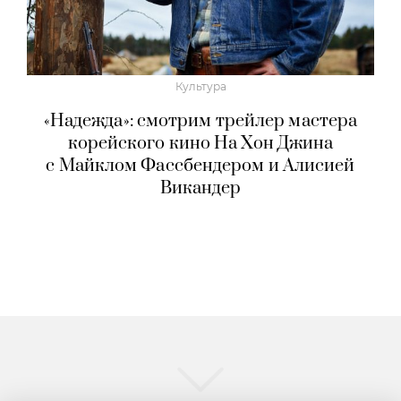
Культура
«Надежда»: смотрим трейлер мастера
корейского кино На Хон Джина
с Майклом Фассбендером и Алисией
Викандер