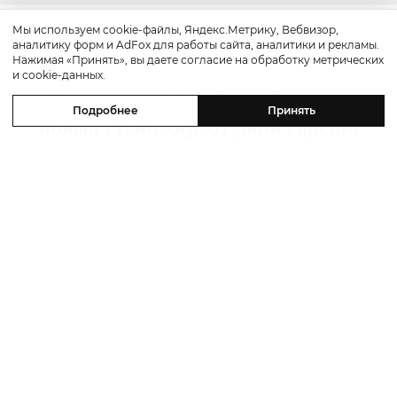
Мы используем cookie-файлы, Яндекс.Метрику, Вебвизор,
аналитику форм и AdFox для работы сайта, аналитики и рекламы.
Путешествие
Нажимая «Принять», вы даете согласие на обработку метрических
и cookie-данных.
Каникулы в Maxx Royal Bodrum:
Подробнее
Принять
новый стейк-хаус от Дани Гарсии,
лучшие виды на море и
легендарные вечеринки в Scorpios
07 августа 2026