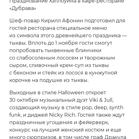
Празднование Хэллоуина в кафе-ресторане
«Дубрава»
Шеф-повар Кирилл Афонин подготовил для
гостей ресторана специальное меню
из символа этого древнейшего праздника —
тыквы. Вплоть до 1 ноября гости смогут
попробовать тыквенные блинчики
со слабосоленым лососем и творожным
сыром, сливочный крем-суп из тыквы
с беконом и стейк из лосося в кунжутной
корочке на подушке из тыквы.
Выходные в стиле Halloween откроет
30 октября музыкальный дуэт Viki & Jull,
создающий музыку в стиле pop, deep, synth
funk, и диджей Nicky Rich. Гостей также ждут
праздничные угощения и фейерверк,
конкурс на лучший женский костюм и еще
много сюрпризов, в том числе граф Дракула