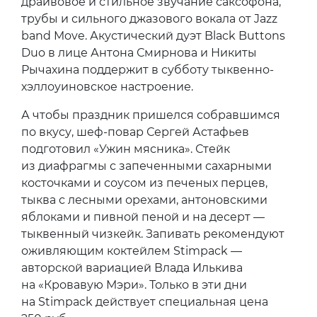
драйвовое и стильное звучание саксофона,
трубы и сильного джазового вокала от Jazz
band Move. Акустический дуэт Black Buttons
Duo в лице Антона Смирнова и Никиты
Рычахина поддержит в субботу тыквенно-
хэллоуиновское настроение.
А чтобы праздник пришелся собравшимся
по вкусу, шеф-повар Сергей Астафьев
подготовил «Ужин мясника». Стейк
из диафрагмы с запеченными сахарными
косточками и соусом из печеных перцев,
тыква с лесными орехами, антоновскими
яблоками и пивной пеной и на десерт —
тыквенный чизкейк. Запивать рекомендуют
оживляющим коктейлем Stimpack —
авторской вариацией Влада Илькива
на «Кровавую Мэри». Только в эти дни
на Stimpack действует специальная цена