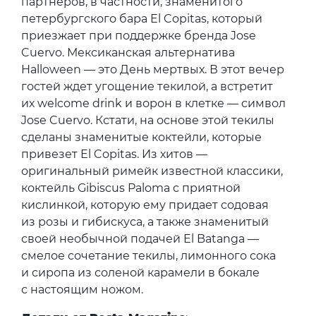
партнеров, в частности, знаменитого
петербургского бара El Copitas, который
приезжает при поддержке бренда Jose
Cuervo. Мексиканская альтернатива
Halloween — это День мертвых. В этот вечер
гостей ждет угощение текилой, а встретит
их welcome drink и ворон в клетке — символ
Jose Cuervo. Кстати, на основе этой текилы
сделаны знаменитые коктейли, которые
привезет El Copitas. Из хитов —
оригинальный римейк известной классики,
коктейль Gibiscus Paloma с приятной
кислинкой, которую ему придает содовая
из розы и гибискуса, а также знаменитый
своей необычной подачей El Batanga —
смелое сочетание текилы, лимонного сока
и сиропа из соленой карамели в бокале
с настоящим ножом.