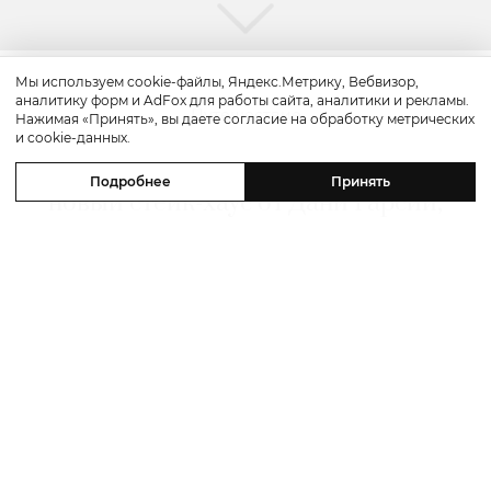
Мы используем cookie-файлы, Яндекс.Метрику, Вебвизор,
аналитику форм и AdFox для работы сайта, аналитики и рекламы.
Путешествие
Нажимая «Принять», вы даете согласие на обработку метрических
и cookie-данных.
Каникулы в Maxx Royal Bodrum:
Подробнее
Принять
новый стейк-хаус от Дани Гарсии,
лучшие виды на море и
легендарные вечеринки в Scorpios
07 августа 2026