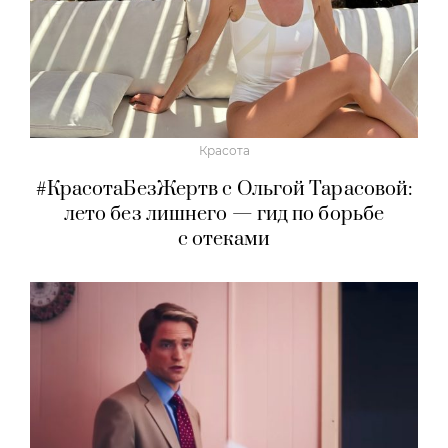
Красота
#КрасотаБезЖертв с Ольгой Тарасовой:
лето без лишнего — гид по борьбе
с отеками