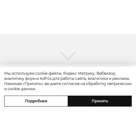
Мы используем cookie-файлы, Яндекс.Метрику, Вебвизор,
аналитику форм и AdFox для работы сайта, аналитики и рекламы.
Путешествие
Нажимая «Принять», вы даете согласие на обработку метрических
и cookie-данных.
Каникулы в Maxx Royal Bodrum:
Подробнее
Принять
новый стейк-хаус от Дани Гарсии,
лучшие виды на море и
легендарные вечеринки в Scorpios