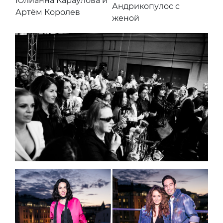
Юлианна Караулова и
Андрикопулос с
Артём Королев
женой