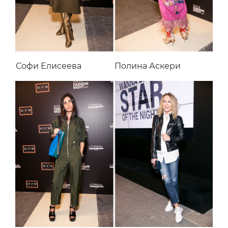
Софи Елисеева
Полина Аскери